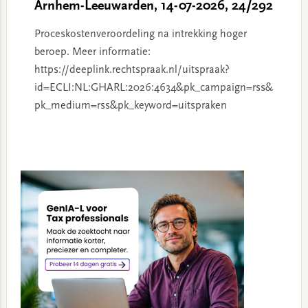
Arnhem-Leeuwarden, 14-07-2026, 24/292
Proceskostenveroordeling na intrekking hoger
beroep. Meer informatie:
https://deeplink.rechtspraak.nl/uitspraak?
id=ECLI:NL:GHARL:2026:4634&pk_campaign=rss&
pk_medium=rss&pk_keyword=uitspraken
Primary
Sidebar