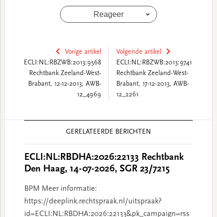
Reageer
Vorige artikel
Volgende artikel
ECLI:NL:RBZWB:2013:9568
ECLI:NL:RBZWB:2013:9741
Rechtbank Zeeland-West-
Rechtbank Zeeland-West-
Brabant, 12-12-2013, AWB-
Brabant, 17-12-2013, AWB-
12_4969
12_2261
Reader
GERELATEERDE BERICHTEN
Interactions
ECLI:NL:RBDHA:2026:22133 Rechtbank
Den Haag, 14-07-2026, SGR 23/7215
BPM Meer informatie:
https://deeplink.rechtspraak.nl/uitspraak?
id=ECLI:NL:RBDHA:2026:22133&pk_campaign=rss