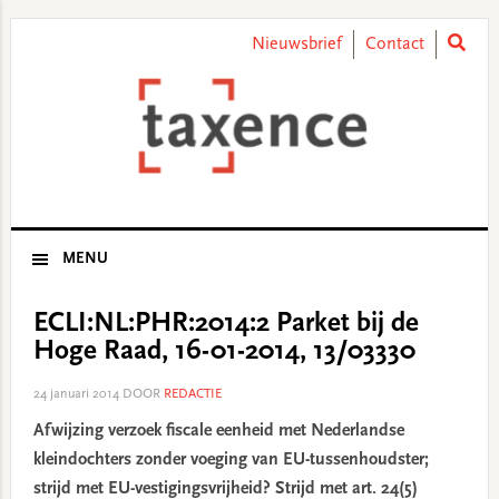
Skip
Skip
Skip
Skip
to
to
to
to
Nieuwsbrief
Contact
primary
main
primary
footer
navigation
content
sidebar
MENU
ECLI:NL:PHR:2014:2 Parket bij de
Hoge Raad, 16-01-2014, 13/03330
24 januari 2014
DOOR
REDACTIE
Afwijzing verzoek fiscale eenheid met Nederlandse
kleindochters zonder voeging van EU-tussenhoudster;
strijd met EU-vestigingsvrijheid? Strijd met art. 24(5)