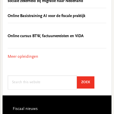
sociale zekerheid bij migratie naar Nederland
Online Basistraining AI voor de fiscale praktijk
Online cursus BTW, factuurvereisten en ViDA
Meer opleidingen
Search
SEARCH
ZOEK
this
website
Footer
Fiscaal nieuws