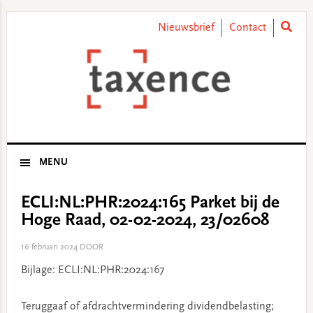
Skip
Skip
Skip
Skip
to
to
to
to
Nieuwsbrief
Contact
primary
main
primary
footer
navigation
content
sidebar
MENU
ECLI:NL:PHR:2024:165 Parket bij de
Hoge Raad, 02-02-2024, 23/02608
16 februari 2024
DOOR
Bijlage: ECLI:NL:PHR:2024:167
Teruggaaf of afdrachtvermindering dividendbelasting;