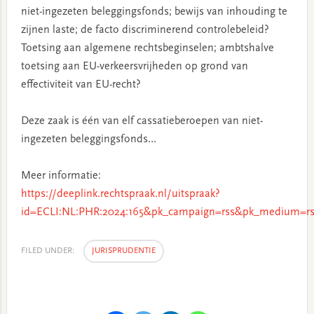
niet-ingezeten beleggingsfonds; bewijs van inhouding te
zijnen laste; de facto discriminerend controlebeleid?
Toetsing aan algemene rechtsbeginselen; ambtshalve
toetsing aan EU-verkeersvrijheden op grond van
effectiviteit van EU-recht?
Deze zaak is één van elf cassatieberoepen van niet-
ingezeten beleggingsfonds…
Meer informatie:
https://deeplink.rechtspraak.nl/uitspraak?
id=ECLI:NL:PHR:2024:165&pk_campaign=rss&pk_medium=rs
FILED UNDER:
JURISPRUDENTIE