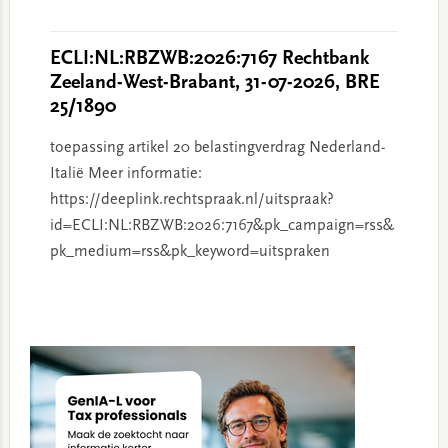
ECLI:NL:RBZWB:2026:7167 Rechtbank
Zeeland-West-Brabant, 31-07-2026, BRE
25/1890
toepassing artikel 20 belastingverdrag Nederland-
Italië Meer informatie:
https://deeplink.rechtspraak.nl/uitspraak?
id=ECLI:NL:RBZWB:2026:7167&pk_campaign=rss&
pk_medium=rss&pk_keyword=uitspraken
Primary
Sidebar