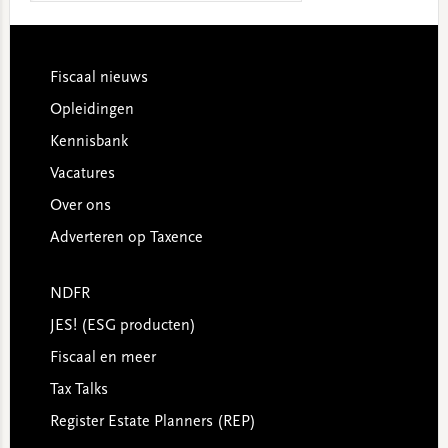
website
Footer
Fiscaal nieuws
Opleidingen
Kennisbank
Vacatures
Over ons
Adverteren op Taxence
NDFR
JES! (ESG producten)
Fiscaal en meer
Tax Talks
Register Estate Planners (REP)