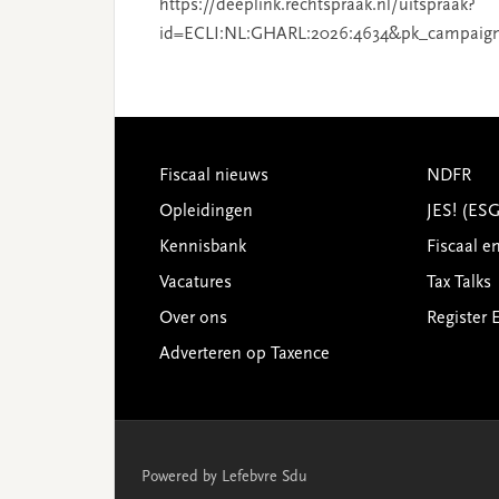
https://deeplink.rechtspraak.nl/uitspraak?
id=ECLI:NL:GHARL:2026:4634&pk_campaig
Footer
Fiscaal nieuws
NDFR
Opleidingen
JES! (ES
Kennisbank
Fiscaal e
Vacatures
Tax Talks
Over ons
Register 
Adverteren op Taxence
Powered by Lefebvre Sdu