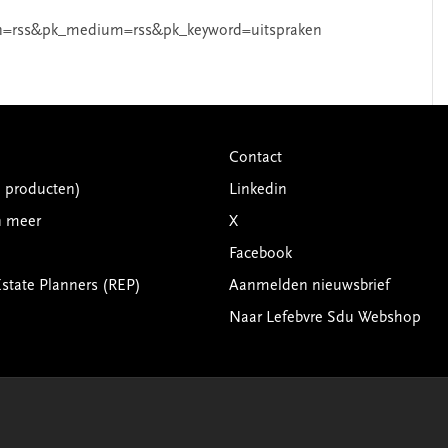
n=rss&pk_medium=rss&pk_keyword=uitspraken
Contact
G producten)
Linkedin
n meer
X
Facebook
Estate Planners (REP)
Aanmelden nieuwsbrief
Naar Lefebvre Sdu Webshop