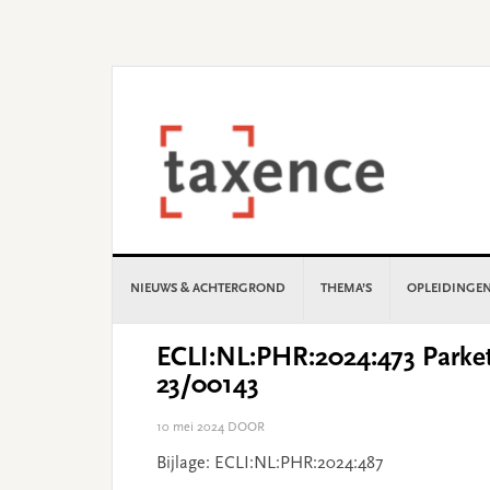
Skip
Skip
Skip
Skip
to
to
to
to
primary
main
primary
footer
navigation
content
sidebar
NIEUWS & ACHTERGROND
THEMA’S
OPLEIDINGE
ECLI:NL:PHR:2024:473 Parket
23/00143
10 mei 2024
DOOR
Bijlage: ECLI:NL:PHR:2024:487