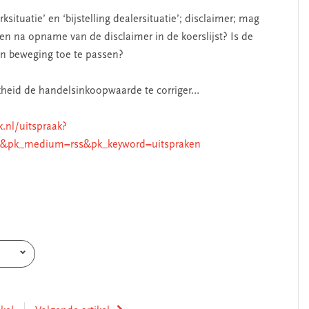
rksituatie’ en ‘bijstelling dealersituatie’; disclaimer; mag
sen na opname van de disclaimer in de koerslijst? Is de
en beweging toe te passen?
jkheid de handelsinkoopwaarde te corriger…
k.nl/uitspraak?
s&pk_medium=rss&pk_keyword=uitspraken