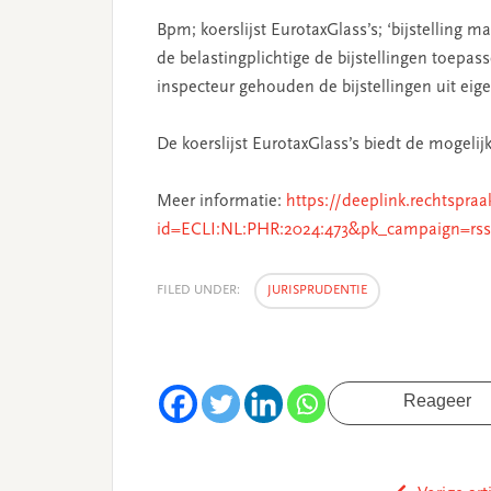
Bpm; koerslijst EurotaxGlass’s; ‘bijstelling ma
de belastingplichtige de bijstellingen toepas
inspecteur gehouden de bijstellingen uit eig
De koerslijst EurotaxGlass’s biedt de mogeli
Meer informatie:
https://deeplink.rechtspraa
id=ECLI:NL:PHR:2024:473&pk_campaign=rs
FILED UNDER:
JURISPRUDENTIE
Reageer