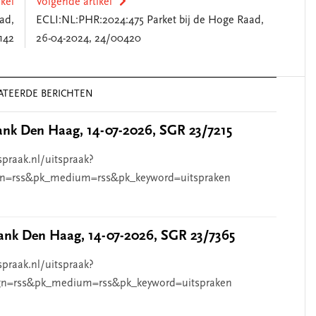
ikel
Volgende artikel
ad,
ECLI:NL:PHR:2024:475 Parket bij de Hoge Raad,
142
26-04-2024, 24/00420
ATEERDE BERICHTEN
nk Den Haag, 14-07-2026, SGR 23/7215
spraak.nl/uitspraak?
n=rss&pk_medium=rss&pk_keyword=uitspraken
nk Den Haag, 14-07-2026, SGR 23/7365
spraak.nl/uitspraak?
n=rss&pk_medium=rss&pk_keyword=uitspraken