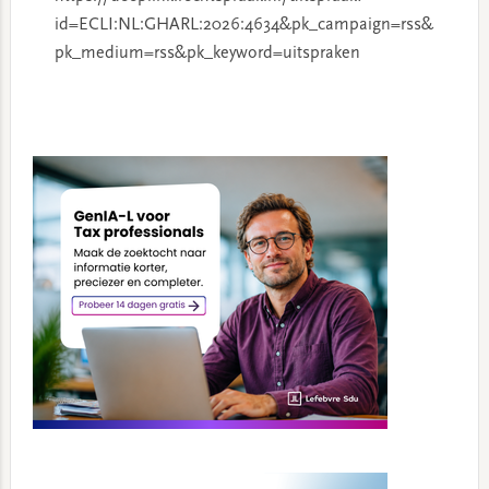
id=ECLI:NL:GHARL:2026:4634&pk_campaign=rss&
pk_medium=rss&pk_keyword=uitspraken
Primary
Sidebar