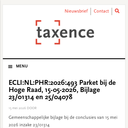
Skip
Skip
Skip
Skip
to
to
to
to
Nieuwsbrief
Contact
primary
main
primary
footer
navigation
content
sidebar
MENU
ECLI:NL:PHR:2026:493 Parket bij de
Hoge Raad, 15-05-2026, Bijlage
23/01314 en 25/04078
15 mei 2026
DOOR
Gemeenschappelijke bijlage bij de conclusies van 15 mei
2026 inzake 23/01314