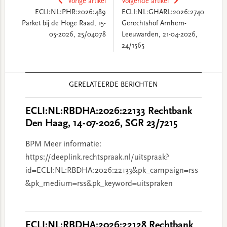
Vorige artikel
Volgende artikel
ECLI:NL:PHR:2026:489
ECLI:NL:GHARL:2026:2740
Parket bij de Hoge Raad, 15-
Gerechtshof Arnhem-
05-2026, 25/04078
Leeuwarden, 21-04-2026,
24/1565
Reader
GERELATEERDE BERICHTEN
Interactions
ECLI:NL:RBDHA:2026:22133 Rechtbank
Den Haag, 14-07-2026, SGR 23/7215
BPM Meer informatie:
https://deeplink.rechtspraak.nl/uitspraak?
id=ECLI:NL:RBDHA:2026:22133&pk_campaign=rss
&pk_medium=rss&pk_keyword=uitspraken
ECLI:NL:RBDHA:2026:22128 Rechtbank