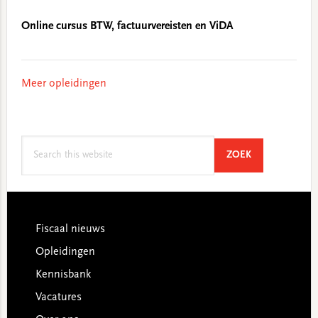
Online cursus BTW, factuurvereisten en ViDA
Meer opleidingen
Search
SEARCH
ZOEK
this
website
Footer
Fiscaal nieuws
Opleidingen
Kennisbank
Vacatures