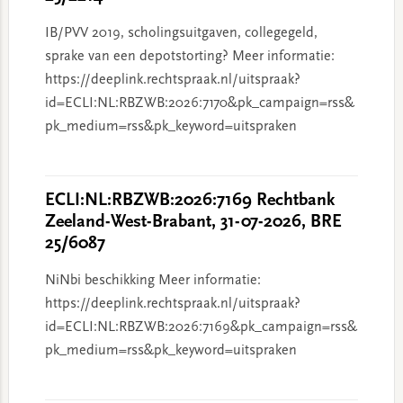
IB/PVV 2019, scholingsuitgaven, collegegeld,
sprake van een depotstorting? Meer informatie:
https://deeplink.rechtspraak.nl/uitspraak?
id=ECLI:NL:RBZWB:2026:7170&pk_campaign=rss&
pk_medium=rss&pk_keyword=uitspraken
ECLI:NL:RBZWB:2026:7169 Rechtbank
Zeeland-West-Brabant, 31-07-2026, BRE
25/6087
NiNbi beschikking Meer informatie:
https://deeplink.rechtspraak.nl/uitspraak?
id=ECLI:NL:RBZWB:2026:7169&pk_campaign=rss&
pk_medium=rss&pk_keyword=uitspraken