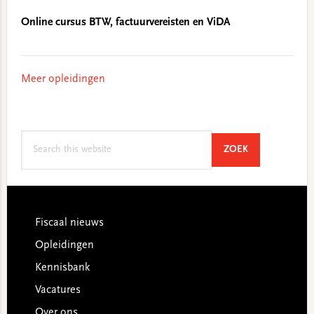
Online cursus BTW, factuurvereisten en ViDA
Meer opleidingen
Search
SEARCH
ZOEK
this
website
Footer
Fiscaal nieuws
Opleidingen
Kennisbank
Vacatures
Over ons