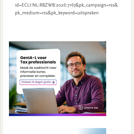
id=ECLI:NL:RBZWB:2026:7167&pk_campaign=rss&
pk_medium=rss&pk_keyword=uitspraken
Primary
Sidebar