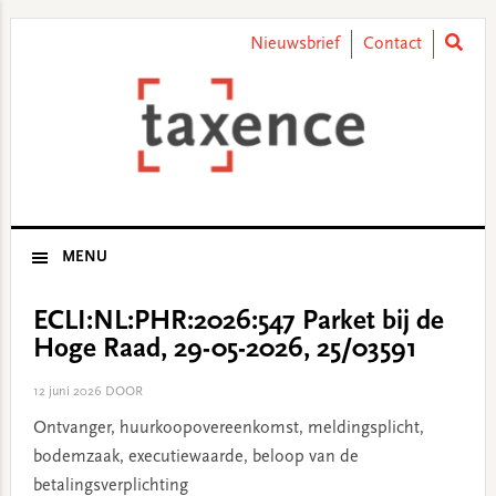
Skip
Skip
Skip
Skip
to
to
to
to
Nieuwsbrief
Contact
primary
main
primary
footer
navigation
content
sidebar
MENU
ECLI:NL:PHR:2026:547 Parket bij de
Hoge Raad, 29-05-2026, 25/03591
12 juni 2026
DOOR
Ontvanger, huurkoopovereenkomst, meldingsplicht,
bodemzaak, executiewaarde, beloop van de
betalingsverplichting