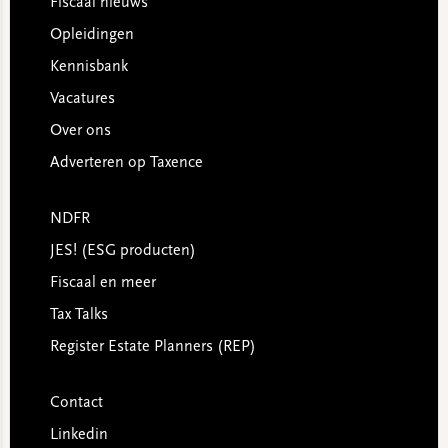
Footer
Fiscaal nieuws
Opleidingen
Kennisbank
Vacatures
Over ons
Adverteren op Taxence
NDFR
JES! (ESG producten)
Fiscaal en meer
Tax Talks
Register Estate Planners (REP)
Contact
Linkedin