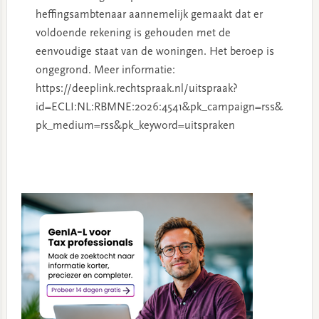
heffingsambtenaar aannemelijk gemaakt dat er
voldoende rekening is gehouden met de
eenvoudige staat van de woningen. Het beroep is
ongegrond. Meer informatie:
https://deeplink.rechtspraak.nl/uitspraak?
id=ECLI:NL:RBMNE:2026:4541&pk_campaign=rss&
pk_medium=rss&pk_keyword=uitspraken
Primary
Sidebar