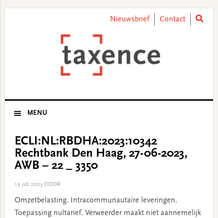
Skip
Skip
Skip
Skip
to
to
to
to
Nieuwsbrief
Contact
primary
main
primary
footer
navigation
content
sidebar
MENU
ECLI:NL:RBDHA:2023:10342
Rechtbank Den Haag, 27-06-2023,
AWB – 22 _ 3350
19 juli 2023
DOOR
Omzetbelasting. Intracommunautaire leveringen.
Toepassing nultarief. Verweerder maakt niet aannemelijk