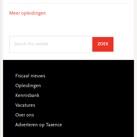
Meer opleidingen
Search
SEARCH
ZOEK
this
website
Footer
Fiscaal nieuws
Opleidingen
Kennisbank
Vacatures
Over ons
Adverteren op Taxence