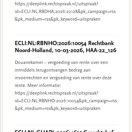
https://deeplink.rechtspraak.nl/uitspraak?
id=ECLI:NL:RBDHA:2026:22128&pk_campaign=rss
&pk_medium=rss&pk_keyword=uitspraken
ECLI:NL:RBNHO:2026:10054 Rechtbank
Noord-Holland, 10-03-2026, HAA-22_126
Douanekamer – vergoeding van rente over een
inmiddels terugontvangen bedrag aan
invoerrechten en vergoeding van rente over deze
rente. Meer informatie:
https://deeplink.rechtspraak.nl/uitspraak?
id=ECLI:NL:RBNHO:2026:10054&pk_campaign=rss
&pk_medium=rss&pk_keyword=uitspraken