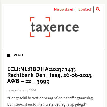
Skip
Skip
Skip
Skip
to
to
to
to
Nieuwsbrief
Contact
primary
main
primary
footer
navigation
content
sidebar
MENU
ECLI:NL:RBDHA:2023:11433
Rechtbank Den Haag, 26-06-2023,
AWB – 22 _ 3999
24 augustus 2023
DOOR
“Het geschil betreft de vraag of de naheffingsaanslag
Bpm terecht en tot het juiste bedrag is opgelegd”