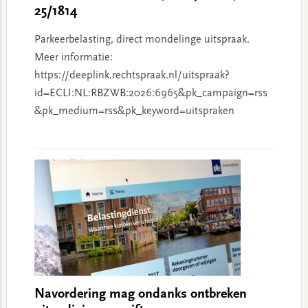
25/1814
Parkeerbelasting, direct mondelinge uitspraak.
Meer informatie:
https://deeplink.rechtspraak.nl/uitspraak?
id=ECLI:NL:RBZWB:2026:6965&pk_campaign=rss
&pk_medium=rss&pk_keyword=uitspraken
Navordering mag ondanks ontbreken