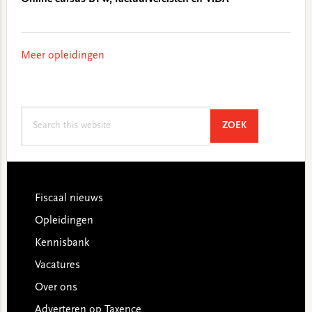
Meer opleidingen
Search
SEARCH
ZOEK
this
website
Footer
Fiscaal nieuws
Opleidingen
Kennisbank
Vacatures
Over ons
Adverteren op Taxence