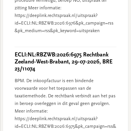
procedure vernietigd, beroep NO, uitspraak ter
zitting Meer informatie:
https://deeplink.rechtspraak.nl/uitspraak?
id=ECLI:NL:RBZWB:2026:6976&pk_campaign=rss
&pk_medium=rss&pk_keyword=uitspraken
ECLI:NL:RBZWB:2026:6975 Rechtbank
Zeeland-West-Brabant, 29-07-2026, BRE
23/11074
BPM. De inkoopfactuur is een bindende
voorwaarde voor het toepassen van de
taxatiemethode. De rechtbank verbindt aan het pas
in beroep overleggen in dit geval geen gevolgen.
Meer informatie:
https://deeplink.rechtspraak.nl/uitspraak?
id=ECLI:NL:RBZWB:2026:6975&pk_campaign=rss&