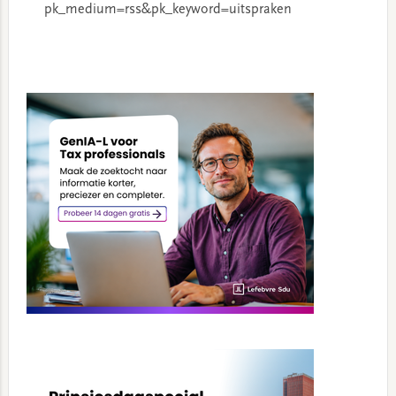
pk_medium=rss&pk_keyword=uitspraken
Primary
Sidebar