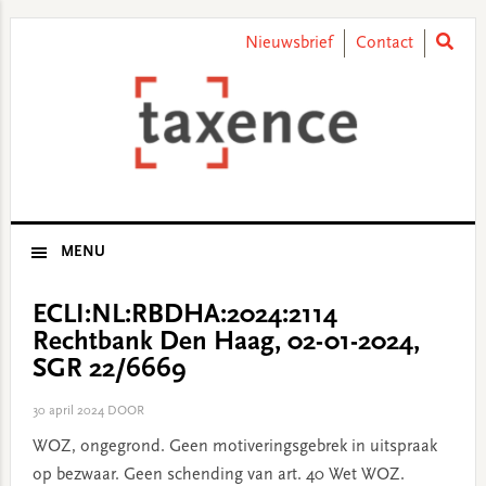
Skip
Skip
Skip
Skip
to
to
to
to
Nieuwsbrief
Contact
primary
main
primary
footer
navigation
content
sidebar
MENU
ECLI:NL:RBDHA:2024:2114
Rechtbank Den Haag, 02-01-2024,
SGR 22/6669
30 april 2024
DOOR
WOZ, ongegrond. Geen motiveringsgebrek in uitspraak
op bezwaar. Geen schending van art. 40 Wet WOZ.