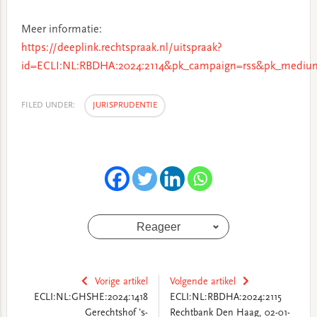
Meer informatie:
https://deeplink.rechtspraak.nl/uitspraak?
id=ECLI:NL:RBDHA:2024:2114&pk_campaign=rss&pk_medium
FILED UNDER:
JURISPRUDENTIE
Reageer
Vorige artikel
Volgende artikel
ECLI:NL:GHSHE:2024:1418
ECLI:NL:RBDHA:2024:2115
Gerechtshof 's-
Rechtbank Den Haag, 02-01-