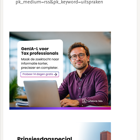
pk_medium=rss&pk_keyword=uitspraken
Primary
Sidebar