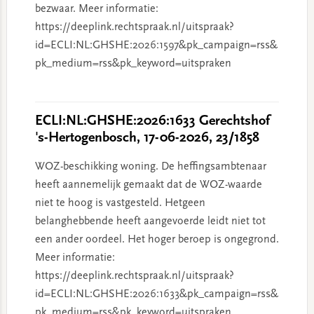
bezwaar. Meer informatie:
https://deeplink.rechtspraak.nl/uitspraak?
id=ECLI:NL:GHSHE:2026:1597&pk_campaign=rss&
pk_medium=rss&pk_keyword=uitspraken
ECLI:NL:GHSHE:2026:1633 Gerechtshof
's-Hertogenbosch, 17-06-2026, 23/1858
WOZ-beschikking woning. De heffingsambtenaar
heeft aannemelijk gemaakt dat de WOZ-waarde
niet te hoog is vastgesteld. Hetgeen
belanghebbende heeft aangevoerde leidt niet tot
een ander oordeel. Het hoger beroep is ongegrond.
Meer informatie:
https://deeplink.rechtspraak.nl/uitspraak?
id=ECLI:NL:GHSHE:2026:1633&pk_campaign=rss&
pk_medium=rss&pk_keyword=uitspraken