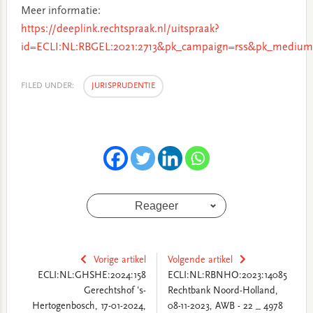
Meer informatie:
https://deeplink.rechtspraak.nl/uitspraak?
id=ECLI:NL:RBGEL:2021:2713&pk_campaign=rss&pk_medium
FILED UNDER:
JURISPRUDENTIE
Reageer
Vorige artikel
Volgende artikel
ECLI:NL:GHSHE:2024:158
ECLI:NL:RBNHO:2023:14085
Gerechtshof 's-
Rechtbank Noord-Holland,
Hertogenbosch, 17-01-2024,
08-11-2023, AWB - 22 _ 4978