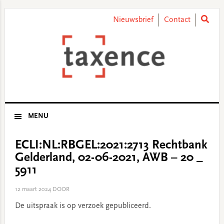
Skip
Skip
Skip
Skip
to
to
to
to
Nieuwsbrief
Contact
primary
main
primary
footer
navigation
content
sidebar
MENU
ECLI:NL:RBGEL:2021:2713 Rechtbank
Gelderland, 02-06-2021, AWB – 20 _
5911
12 maart 2024
DOOR
De uitspraak is op verzoek gepubliceerd.