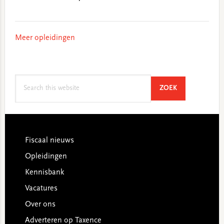
Meer opleidingen
Search
SEARCH
ZOEK
this
website
Footer
Fiscaal nieuws
Opleidingen
Kennisbank
Vacatures
Over ons
Adverteren op Taxence