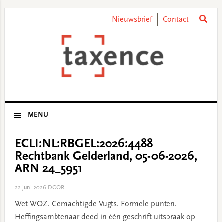
Skip
Skip
Skip
Skip
to
to
to
to
Nieuwsbrief
Contact
primary
main
primary
footer
navigation
content
sidebar
MENU
ECLI:NL:RBGEL:2026:4488
Rechtbank Gelderland, 05-06-2026,
ARN 24_5951
22 juni 2026
DOOR
Wet WOZ. Gemachtigde Vugts. Formele punten.
Heffingsambtenaar deed in één geschrift uitspraak op