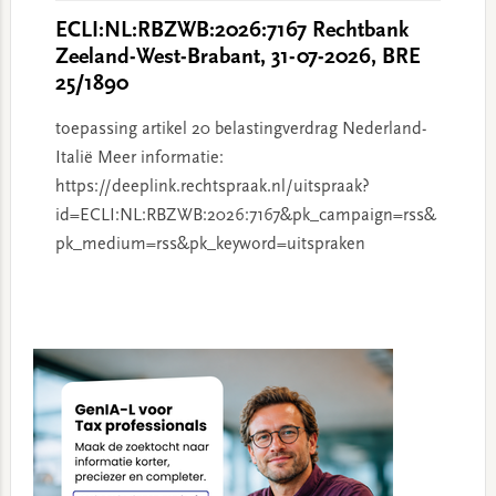
ECLI:NL:RBZWB:2026:7167 Rechtbank
Zeeland-West-Brabant, 31-07-2026, BRE
25/1890
toepassing artikel 20 belastingverdrag Nederland-
Italië Meer informatie:
https://deeplink.rechtspraak.nl/uitspraak?
id=ECLI:NL:RBZWB:2026:7167&pk_campaign=rss&
pk_medium=rss&pk_keyword=uitspraken
Primary
Sidebar