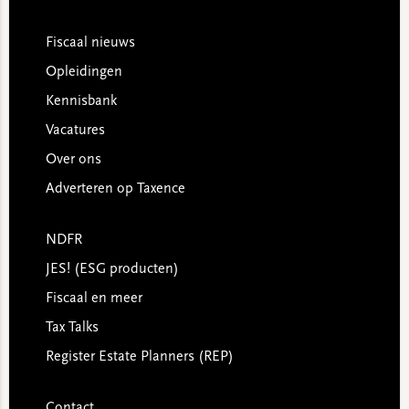
Footer
Fiscaal nieuws
Opleidingen
Kennisbank
Vacatures
Over ons
Adverteren op Taxence
NDFR
JES! (ESG producten)
Fiscaal en meer
Tax Talks
Register Estate Planners (REP)
Contact