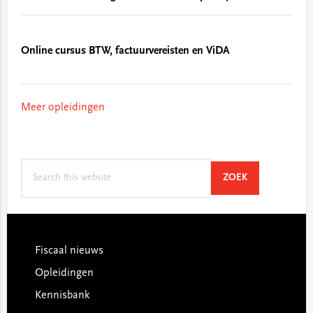
Online cursus BTW, factuurvereisten en ViDA
Meer opleidingen
Search
SEARCH
ZOEK
this
website
Footer
Fiscaal nieuws
Opleidingen
Kennisbank