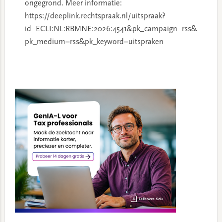
ongegrond. Meer informatie:
https://deeplink.rechtspraak.nl/uitspraak?
id=ECLI:NL:RBMNE:2026:4541&pk_campaign=rss&
pk_medium=rss&pk_keyword=uitspraken
Primary
Sidebar