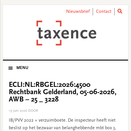
Skip
Skip
Skip
Skip
to
to
to
to
Nieuwsbrief
Contact
primary
main
primary
footer
navigation
content
sidebar
MENU
ECLI:NL:RBGEL:2026:4500
Rechtbank Gelderland, 05-06-2026,
AWB – 25 _ 3228
19 juni 2026
DOOR
IB/PVV 2022 + verzuimboete. De inspecteur heeft niet
beslist op het bezwaar van belanghebbende mbt box 3,