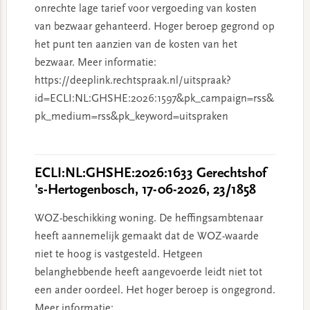
onrechte lage tarief voor vergoeding van kosten
van bezwaar gehanteerd. Hoger beroep gegrond op
het punt ten aanzien van de kosten van het
bezwaar. Meer informatie:
https://deeplink.rechtspraak.nl/uitspraak?
id=ECLI:NL:GHSHE:2026:1597&pk_campaign=rss&
pk_medium=rss&pk_keyword=uitspraken
ECLI:NL:GHSHE:2026:1633 Gerechtshof
's-Hertogenbosch, 17-06-2026, 23/1858
WOZ-beschikking woning. De heffingsambtenaar
heeft aannemelijk gemaakt dat de WOZ-waarde
niet te hoog is vastgesteld. Hetgeen
belanghebbende heeft aangevoerde leidt niet tot
een ander oordeel. Het hoger beroep is ongegrond.
Meer informatie: