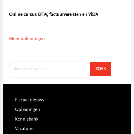
Online cursus BTW, factuurvereisten en ViDA
Meer opleidingen
Search
SEARCH
ZOEK
this
website
Footer
Fiscaal nieuws
Opleidingen
Kennisbank
Vacatures