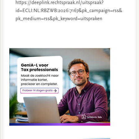
https://deeplink.rechtspraak.nl/uitspraak?
id=ECLI:NL:RBZWB:2026:7167&pk_campaign=rss&
pk_medium=rss&pk_keyword=uitspraken
Primary
Sidebar