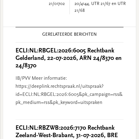
21/01702
20/4144, UTR 21/67 en UTR
21/68
Reader
GERELATEERDE BERICHTEN
Interactions
ECLI:NL:RBGEL:2026:6005 Rechtbank
Gelderland, 22-07-2026, ARN 24/8370 en
24/8370
IB/PVV Meer informatie:
https://deeplink.rechtspraak.nl/uitspraak?
id=ECLI:NL:RBGEL:2026:6005&pk_campaign=rss&
pk_medium=rss&pk_keyword=uitspraken
ECLI:NL:RBZWB:2026:7170 Rechtbank
Zeeland-West-Brabant, 31-07-2026, BRE