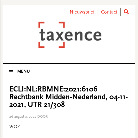
Skip
Skip
Skip
Skip
to
to
to
to
Nieuwsbrief
Contact
primary
main
primary
footer
navigation
content
sidebar
MENU
ECLI:NL:RBMNE:2021:6106
Rechtbank Midden-Nederland, 04-11-
2021, UTR 21/308
26 augustus 2022
DOOR
WOZ