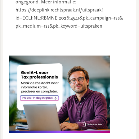
ongegrond. Meer informatie:
https://deeplink.rechtspraak.nl/uitspraak?
id=ECLI:NL:RBMNE:2026:4541&pk_campaign=rss&
pk_medium=rss&pk_keyword=uitspraken
Primary
Sidebar