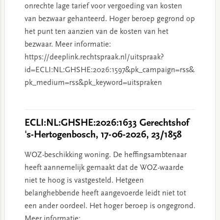
onrechte lage tarief voor vergoeding van kosten
van bezwaar gehanteerd. Hoger beroep gegrond op
het punt ten aanzien van de kosten van het
bezwaar. Meer informatie:
https://deeplink.rechtspraak.nl/uitspraak?
id=ECLI:NL:GHSHE:2026:1597&pk_campaign=rss&
pk_medium=rss&pk_keyword=uitspraken
ECLI:NL:GHSHE:2026:1633 Gerechtshof
's-Hertogenbosch, 17-06-2026, 23/1858
WOZ-beschikking woning. De heffingsambtenaar
heeft aannemelijk gemaakt dat de WOZ-waarde
niet te hoog is vastgesteld. Hetgeen
belanghebbende heeft aangevoerde leidt niet tot
een ander oordeel. Het hoger beroep is ongegrond.
Meer informatie: