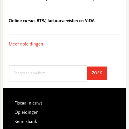
Online cursus BTW, factuurvereisten en ViDA
Meer opleidingen
Search
SEARCH
ZOEK
this
website
Footer
Fiscaal nieuws
Opleidingen
Kennisbank