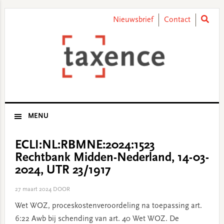
Skip
Skip
Skip
Skip
to
to
to
to
Nieuwsbrief
Contact
primary
main
primary
footer
navigation
content
sidebar
MENU
ECLI:NL:RBMNE:2024:1523
Rechtbank Midden-Nederland, 14-03-
2024, UTR 23/1917
27 maart 2024
DOOR
Wet WOZ, proceskostenveroordeling na toepassing art.
6:22 Awb bij schending van art. 40 Wet WOZ. De