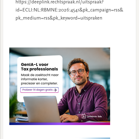
https://deeplink.rechtspraak.nl/uitspraak?
id=ECLI:NL:RBMNE:2026:4541&pk_campaign=rss&
pk_medium=rss&pk_keyword=uitspraken
Primary
Sidebar