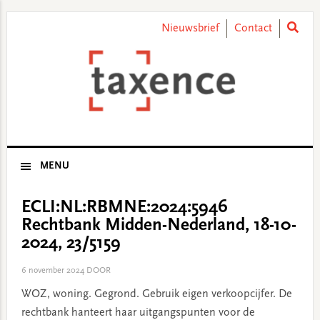
Skip
Skip
Skip
Skip
to
to
to
to
Nieuwsbrief
Contact
primary
main
primary
footer
navigation
content
sidebar
MENU
ECLI:NL:RBMNE:2024:5946
Rechtbank Midden-Nederland, 18-10-
2024, 23/5159
6 november 2024
DOOR
WOZ, woning. Gegrond. Gebruik eigen verkoopcijfer. De
rechtbank hanteert haar uitgangspunten voor de