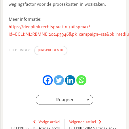
wegingsfactor voor de proceskosten in woz-zaken.
Meer informatie:
https://deeplink.rechtspraak.nl/uitspraak?
id=ECLI:NL:RBMNE:2024:5946&pk_campaign=rss&pk_mediu
FILED UNDER:
JURISPRUDENTIE
Reageer
Vorige artikel
Volgende artikel
ECLI:NL:GHDHA:2024:2070
ECLI:NL:RBMNE:2024:5944