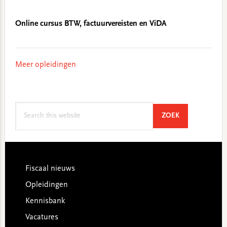
Online cursus BTW, factuurvereisten en ViDA
Meer opleidingen
Search
SEARCH
ZOEK
this
website
Footer
Fiscaal nieuws
Opleidingen
Kennisbank
Vacatures