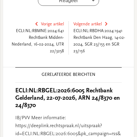
Reageer
Vorige artikel
Volgende artikel
ECLI:NL:RBMNE:2024:641
ECLI:NL:RBDHA:2024:1941
Rechtbank Midden-
Rechtbank Den Haag, 14-02-
Nederland, 16-02-2024, UTR
2024, SGR 23/155 en SGR
22/3258
23/156
Reader
GERELATEERDE BERICHTEN
Interactions
ECLI:NL:RBGEL:2026:6005 Rechtbank
Gelderland, 22-07-2026, ARN 24/8370 en
24/8370
IB/PVV Meer informatie:
https://deeplink.rechtspraak.nl/uitspraak?
id=ECLI:NL:RBGEL:2026:6005&pk_campaign=rss&