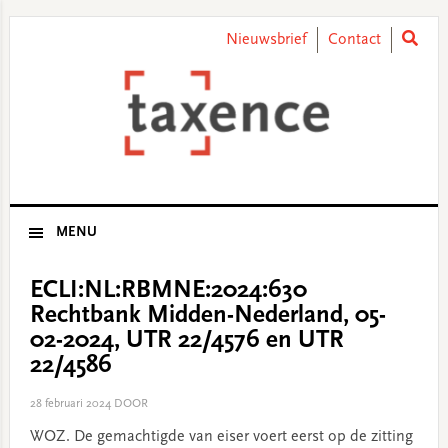
Skip
Skip
Skip
Skip
to
to
to
to
Nieuwsbrief
Contact
primary
main
primary
footer
navigation
content
sidebar
MENU
ECLI:NL:RBMNE:2024:630
Rechtbank Midden-Nederland, 05-
02-2024, UTR 22/4576 en UTR
22/4586
28 februari 2024
DOOR
WOZ. De gemachtigde van eiser voert eerst op de zitting