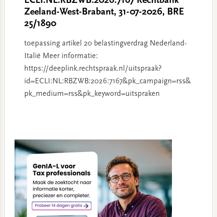
ECLI:NL:RBZWB:2026:7167 Rechtbank
Zeeland-West-Brabant, 31-07-2026, BRE
25/1890
toepassing artikel 20 belastingverdrag Nederland-
Italië Meer informatie:
https://deeplink.rechtspraak.nl/uitspraak?
id=ECLI:NL:RBZWB:2026:7167&pk_campaign=rss&
pk_medium=rss&pk_keyword=uitspraken
Primary
Sidebar