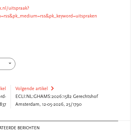
k.nl/uitspraak?
n=rss&pk_medium=rss&pk_keyword=uitspraken
ikel
Volgende artikel
rd-
ECLI:NL:GHAMS:2026:1582 Gerechtshof
837
Amsterdam, 12-05-2026, 25/1790
ATEERDE BERICHTEN