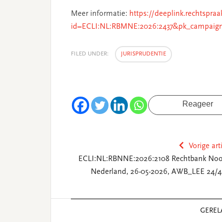
Meer informatie:
https://deeplink.rechtspraa
id=ECLI:NL:RBMNE:2026:2437&pk_campaig
FILED UNDER:
JURISPRUDENTIE
Reageer
Vorige art
ECLI:NL:RBNNE:2026:2108 Rechtbank Noo
Nederland, 26-05-2026, AWB_LEE 24/4
Reader
GEREL
Interactions