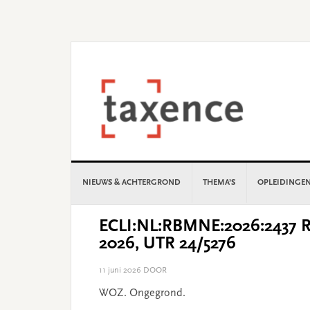
Skip
Skip
Skip
Skip
to
to
to
to
primary
main
primary
footer
navigation
content
sidebar
NIEUWS & ACHTERGROND
THEMA’S
OPLEIDINGE
ECLI:NL:RBMNE:2026:2437 Re
2026, UTR 24/5276
11 juni 2026
DOOR
WOZ. Ongegrond.