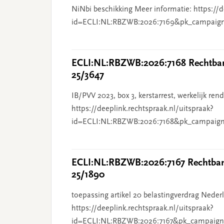
NiNbi beschikking Meer informatie: https://d
id=ECLI:NL:RBZWB:2026:7169&pk_campaig
ECLI:NL:RBZWB:2026:7168 Rechtbank
25/3647
IB/PVV 2023, box 3, kerstarrest, werkelijk re
https://deeplink.rechtspraak.nl/uitspraak?
id=ECLI:NL:RBZWB:2026:7168&pk_campaign
ECLI:NL:RBZWB:2026:7167 Rechtbank
25/1890
toepassing artikel 20 belastingverdrag Nederl
https://deeplink.rechtspraak.nl/uitspraak?
id=ECLI:NL:RBZWB:2026:7167&pk_campaign