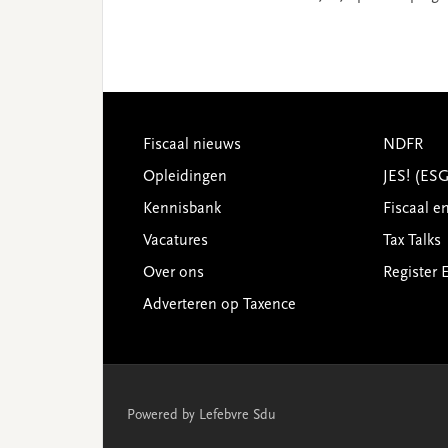
Footer
Fiscaal nieuws
NDFR
Opleidingen
JES! (ES
Kennisbank
Fiscaal e
Vacatures
Tax Talks
Over ons
Register 
Adverteren op Taxence
Powered by Lefebvre Sdu