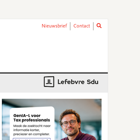
Nieuwsbrief
Contact
rimary
idebar