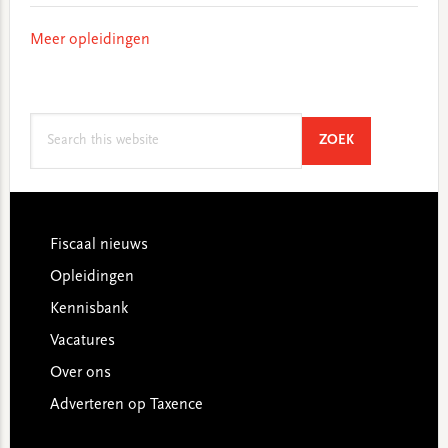
Meer opleidingen
Search
SEARCH
ZOEK
this
website
Footer
Fiscaal nieuws
Opleidingen
Kennisbank
Vacatures
Over ons
Adverteren op Taxence