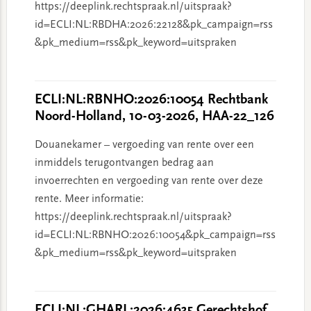
https://deeplink.rechtspraak.nl/uitspraak?
id=ECLI:NL:RBDHA:2026:22128&pk_campaign=rss
&pk_medium=rss&pk_keyword=uitspraken
ECLI:NL:RBNHO:2026:10054 Rechtbank
Noord-Holland, 10-03-2026, HAA-22_126
Douanekamer – vergoeding van rente over een
inmiddels terugontvangen bedrag aan
invoerrechten en vergoeding van rente over deze
rente. Meer informatie:
https://deeplink.rechtspraak.nl/uitspraak?
id=ECLI:NL:RBNHO:2026:10054&pk_campaign=rss
&pk_medium=rss&pk_keyword=uitspraken
ECLI:NL:GHARL:2026:4635 Gerechtshof