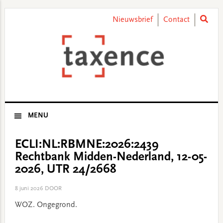
Skip
Skip
Skip
Skip
to
to
to
to
Nieuwsbrief
Contact
primary
main
primary
footer
navigation
content
sidebar
MENU
ECLI:NL:RBMNE:2026:2439
Rechtbank Midden-Nederland, 12-05-
2026, UTR 24/2668
8 juni 2026
DOOR
WOZ. Ongegrond.