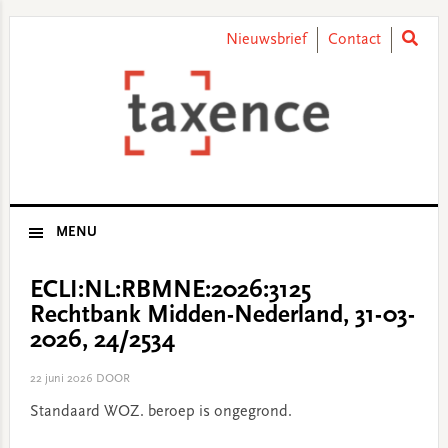
Skip
Skip
Skip
Skip
to
to
to
to
Nieuwsbrief
Contact
primary
main
primary
footer
navigation
content
sidebar
MENU
ECLI:NL:RBMNE:2026:3125
Rechtbank Midden-Nederland, 31-03-
2026, 24/2534
22 juni 2026
DOOR
Standaard WOZ. beroep is ongegrond.