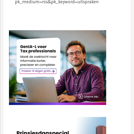
pk_medium=rss&pk_keyword=uitspraken
Primary
Sidebar