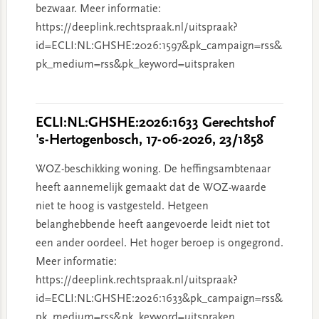
bezwaar. Meer informatie:
https://deeplink.rechtspraak.nl/uitspraak?
id=ECLI:NL:GHSHE:2026:1597&pk_campaign=rss&
pk_medium=rss&pk_keyword=uitspraken
ECLI:NL:GHSHE:2026:1633 Gerechtshof
's-Hertogenbosch, 17-06-2026, 23/1858
WOZ-beschikking woning. De heffingsambtenaar
heeft aannemelijk gemaakt dat de WOZ-waarde
niet te hoog is vastgesteld. Hetgeen
belanghebbende heeft aangevoerde leidt niet tot
een ander oordeel. Het hoger beroep is ongegrond.
Meer informatie:
https://deeplink.rechtspraak.nl/uitspraak?
id=ECLI:NL:GHSHE:2026:1633&pk_campaign=rss&
pk_medium=rss&pk_keyword=uitspraken