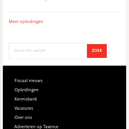
Meer opleidingen
Search
SEARCH
ZOEK
this
website
Footer
Fiscaal nieuws
Opleidingen
Kennisbank
Vacatures
Over ons
Adverteren op Taxence