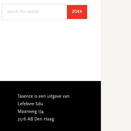
Search
SEARCH
ZOEK
this
website
Taxence is een uitgave van
Lefebvre Sdu
Maanweg 174
2516 AB Den Haag