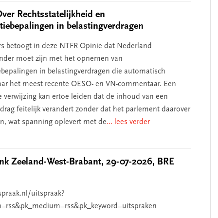
Over Rechtsstatelijkheid en
atiebepalingen in belastingverdragen
rs betoogt in deze NTFR Opinie dat Nederland
nder moet zijn met het opnemen van
iebepalingen in belastingverdragen die automatisch
naar het meest recente OESO- en VN-commentaar. Een
verwijzing kan ertoe leiden dat de inhoud van een
drag feitelijk verandert zonder dat het parlement daarover
en, wat spanning oplevert met de
... lees verder
k Zeeland-West-Brabant, 29-07-2026, BRE
spraak.nl/uitspraak?
n=rss&pk_medium=rss&pk_keyword=uitspraken