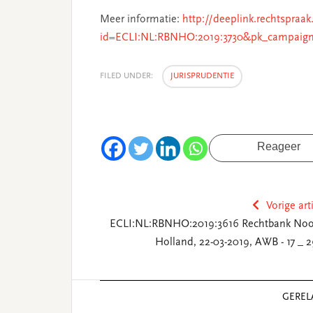
Meer informatie:
http://deeplink.rechtspraak
id=ECLI:NL:RBNHO:2019:3730&pk_campaign
FILED UNDER:
JURISPRUDENTIE
Reageer
Vorige art
ECLI:NL:RBNHO:2019:3616 Rechtbank Noo
Holland, 22-03-2019, AWB - 17 _ 2
Reader
GEREL
Interactions