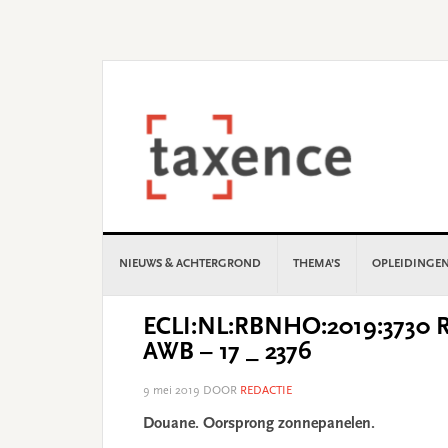
Skip
Skip
Skip
Skip
to
to
to
to
primary
main
primary
footer
navigation
content
sidebar
NIEUWS & ACHTERGROND
THEMA’S
OPLEIDINGE
ECLI:NL:RBNHO:2019:3730 Re
AWB – 17 _ 2376
9 mei 2019
DOOR
REDACTIE
Douane. Oorsprong zonnepanelen.