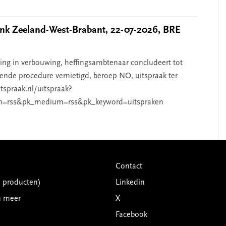
k Zeeland-West-Brabant, 22-07-2026, BRE
g in verbouwing, heffingsambtenaar concludeert tot
ende procedure vernietigd, beroep NO, uitspraak ter
htspraak.nl/uitspraak?
n=rss&pk_medium=rss&pk_keyword=uitspraken
Contact
G producten)
Linkedin
n meer
X
Facebook