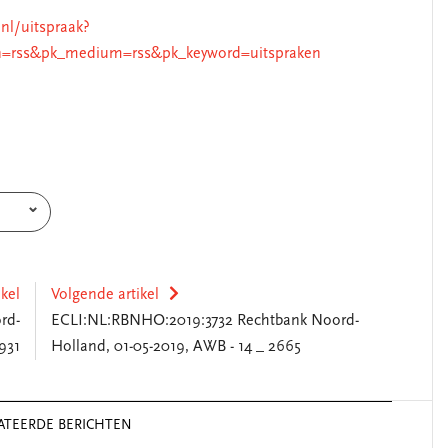
.nl/uitspraak?
=rss&pk_medium=rss&pk_keyword=uitspraken
ikel
Volgende artikel
rd-
ECLI:NL:RBNHO:2019:3732 Rechtbank Noord-
931
Holland, 01-05-2019, AWB - 14 _ 2665
ATEERDE BERICHTEN