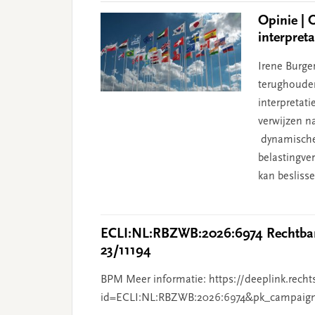
Opinie | 
interpret
Irene Burge
terughoude
interpretat
verwijzen 
dynamische 
belastingver
kan besliss
ECLI:NL:RBZWB:2026:6974 Rechtban
23/11194
BPM Meer informatie: https://deeplink.recht
id=ECLI:NL:RBZWB:2026:6974&pk_campaig