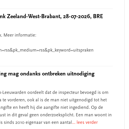
k Zeeland-West-Brabant, 28-07-2026, BRE
k. Meer informatie:
n=rss&pk_medium=rss&pk_keyword=uitspraken
ing mag ondanks ontbreken uitnodiging
-Leeuwarden oordeelt dat de inspecteur bevoegd is om
 te vorderen, ook al is de man niet uitgenodigd tot het
ngifte en heeft hij die aangifte niet ingediend. Op de
rust in dit geval geen onderzoeksplicht. Een man woont in
s sinds 2010 eigenaar van een aantal
... lees verder