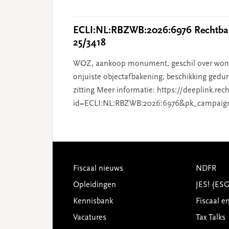
ECLI:NL:RBZWB:2026:6976 Rechtban
25/3418
WOZ, aankoop monument, geschil over wonin
onjuiste objectafbakening, beschikking gedur
zitting Meer informatie: https://deeplink.rec
id=ECLI:NL:RBZWB:2026:6976&pk_campaig
Footer
Fiscaal nieuws
NDFR
Opleidingen
JES! (ES
Kennisbank
Fiscaal e
Vacatures
Tax Talks