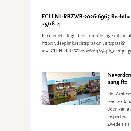
ECLI:NL:RBZWB:2026:6965 Rechtban
25/1814
Parkeerbelasting, direct mondelinge uitspraa
https://deeplink.rechtspraak.nl/uitspraak?
id=ECLI:NL:RBZWB:2026:6965&pk_campaig
Navorder
aangifte
Hof Arnhem
over 2016 na
doen van aa
inspecteur 
Zweden en i