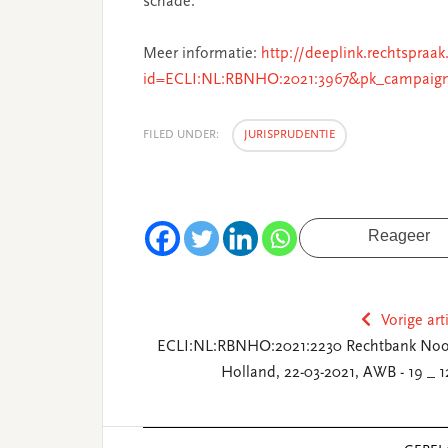
schade.
Meer informatie:
http://deeplink.rechtspraak
id=ECLI:NL:RBNHO:2021:3967&pk_campaig
FILED UNDER:
JURISPRUDENTIE
Reageer
Vorige art
ECLI:NL:RBNHO:2021:2230 Rechtbank Noo
Holland, 22-03-2021, AWB - 19 _ 1
Reader