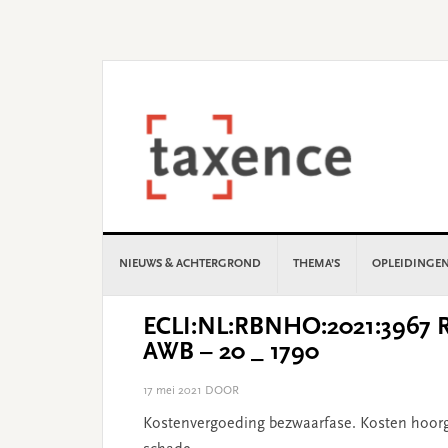
Skip
Skip
Skip
Skip
to
to
to
to
primary
main
primary
footer
navigation
content
sidebar
NIEUWS & ACHTERGROND
THEMA’S
OPLEIDINGE
ECLI:NL:RBNHO:2021:3967 Re
AWB – 20 _ 1790
17 mei 2021
DOOR
Kostenvergoeding bezwaarfase. Kosten hoorg