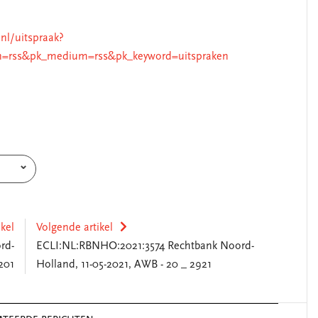
.nl/uitspraak?
n=rss&pk_medium=rss&pk_keyword=uitspraken
ikel
Volgende artikel
rd-
ECLI:NL:RBNHO:2021:3574 Rechtbank Noord-
201
Holland, 11-05-2021, AWB - 20 _ 2921