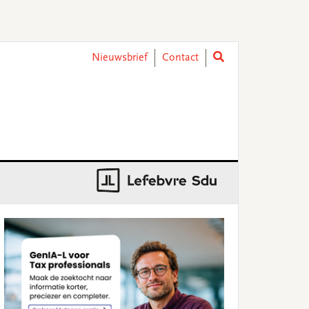
Nieuwsbrief
Contact
rimary
idebar