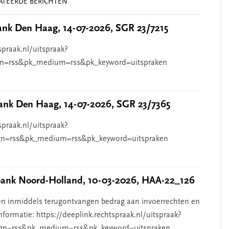
ATEERDE BERICHTEN
nk Den Haag, 14-07-2026, SGR 23/7215
spraak.nl/uitspraak?
n=rss&pk_medium=rss&pk_keyword=uitspraken
nk Den Haag, 14-07-2026, SGR 23/7365
spraak.nl/uitspraak?
n=rss&pk_medium=rss&pk_keyword=uitspraken
nk Noord-Holland, 10-03-2026, HAA-22_126
n inmiddels terugontvangen bedrag aan invoerrechten en
nformatie: https://deeplink.rechtspraak.nl/uitspraak?
gn=rss&pk_medium=rss&pk_keyword=uitspraken