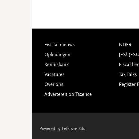
Footer
Fiscaal nieuws
NDFR
Opleidingen
JES! (ES
Kennisbank
Fiscaal e
Vacatures
Tax Talks
Over ons
Register 
Adverteren op Taxence
Powered by Lefebvre Sdu