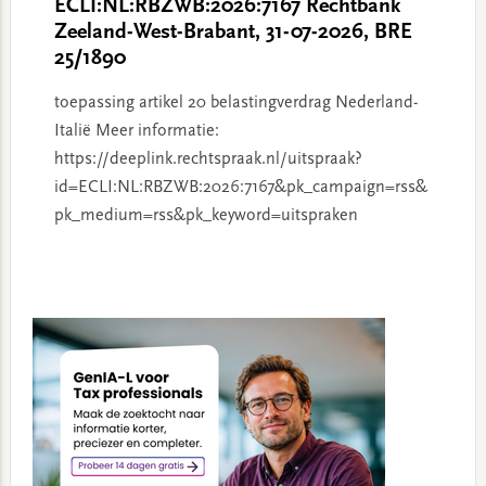
ECLI:NL:RBZWB:2026:7167 Rechtbank
Zeeland-West-Brabant, 31-07-2026, BRE
25/1890
toepassing artikel 20 belastingverdrag Nederland-
Italië Meer informatie:
https://deeplink.rechtspraak.nl/uitspraak?
id=ECLI:NL:RBZWB:2026:7167&pk_campaign=rss&
pk_medium=rss&pk_keyword=uitspraken
Primary
Sidebar