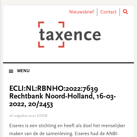
Skip
Skip
Skip
Skip
to
to
to
to
Nieuwsbrief
Contact
primary
main
primary
footer
navigation
content
sidebar
MENU
ECLI:NL:RBNHO:2022:7639
Rechtbank Noord-Holland, 16-03-
2022, 20/2453
26 augustus 2022
DOOR
Eiseres is een stichting en heeft als doel het menselijker
maken van de de samenleving. Eiseres had de ANBI-