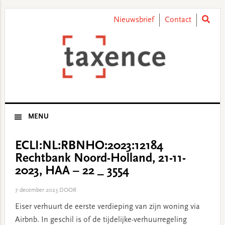
Skip
Skip
Skip
Skip
to
to
to
to
Nieuwsbrief
Contact
primary
main
primary
footer
navigation
content
sidebar
MENU
ECLI:NL:RBNHO:2023:12184
Rechtbank Noord-Holland, 21-11-
2023, HAA – 22 _ 3554
7 december 2023
DOOR
Eiser verhuurt de eerste verdieping van zijn woning via
Airbnb. In geschil is of de tijdelijke-verhuurregeling