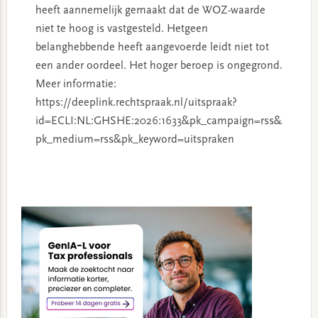
heeft aannemelijk gemaakt dat de WOZ-waarde
niet te hoog is vastgesteld. Hetgeen
belanghebbende heeft aangevoerde leidt niet tot
een ander oordeel. Het hoger beroep is ongegrond.
Meer informatie:
https://deeplink.rechtspraak.nl/uitspraak?
id=ECLI:NL:GHSHE:2026:1633&pk_campaign=rss&
pk_medium=rss&pk_keyword=uitspraken
Primary
Sidebar