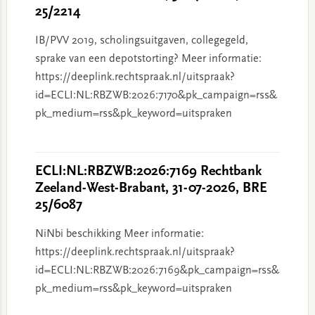
25/2214
IB/PVV 2019, scholingsuitgaven, collegegeld,
sprake van een depotstorting? Meer informatie:
https://deeplink.rechtspraak.nl/uitspraak?
id=ECLI:NL:RBZWB:2026:7170&pk_campaign=rss&
pk_medium=rss&pk_keyword=uitspraken
ECLI:NL:RBZWB:2026:7169 Rechtbank
Zeeland-West-Brabant, 31-07-2026, BRE
25/6087
NiNbi beschikking Meer informatie:
https://deeplink.rechtspraak.nl/uitspraak?
id=ECLI:NL:RBZWB:2026:7169&pk_campaign=rss&
pk_medium=rss&pk_keyword=uitspraken