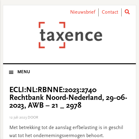
Skip
Skip
Skip
Skip
to
to
to
to
Nieuwsbrief
Contact
primary
main
primary
footer
navigation
content
sidebar
MENU
ECLI:NL:RBNNE:2023:2740
Rechtbank Noord-Nederland, 29-06-
2023, AWB – 21 _ 2978
12 juli 2023
DOOR
Met betrekking tot de aanslag erfbelasting is in geschil
wat tot het ondernemingsvermogen behoort.