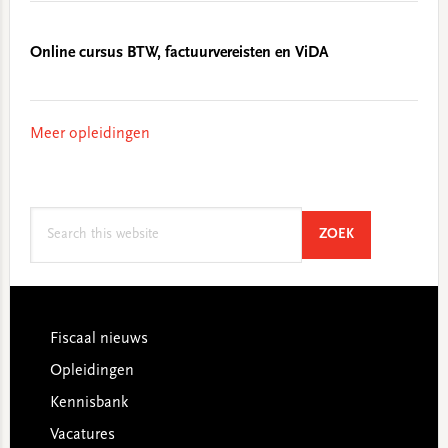
Online cursus BTW, factuurvereisten en ViDA
Meer opleidingen
Search
SEARCH
ZOEK
this
website
Footer
Fiscaal nieuws
Opleidingen
Kennisbank
Vacatures