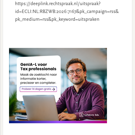
https://deeplink.rechtspraak.nl/uitspraak?
id=ECLI:NL:RBZWB:2026:7167&pk_campaign=rss&
pk_medium=rss&pk_keyword=uitspraken
Primary
Sidebar