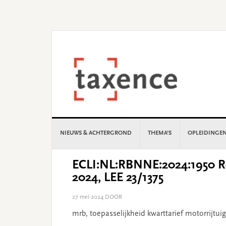
Skip
Skip
Skip
Skip
to
to
to
to
primary
main
primary
footer
navigation
content
sidebar
NIEUWS & ACHTERGROND
THEMA’S
OPLEIDINGE
ECLI:NL:RBNNE:2024:1950 Re
2024, LEE 23/1375
27 mei 2024
DOOR
mrb, toepasselijkheid kwarttarief motorrijtu