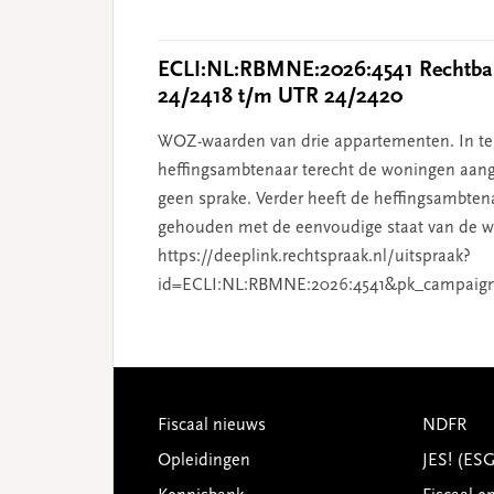
ECLI:NL:RBMNE:2026:4541 Rechtban
24/2418 t/m UTR 24/2420
WOZ-waarden van drie appartementen. In tege
heffingsambtenaar terecht de woningen aang
geen sprake. Verder heeft de heffingsambten
gehouden met de eenvoudige staat van de wo
https://deeplink.rechtspraak.nl/uitspraak?
id=ECLI:NL:RBMNE:2026:4541&pk_campaig
Footer
Fiscaal nieuws
NDFR
Opleidingen
JES! (ES