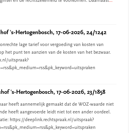
beginsel en de rechtszekerheid te voorkomen. Daarnaast
...
of 's-Hertogenbosch, 17-06-2026, 24/1242
nrechte lage tarief voor vergoeding van kosten van
p het punt ten aanzien van de kosten van het bezwaar.
k.nl/uitspraak?
=rss&pk_medium=rss&pk_keyword=uitspraken
of 's-Hertogenbosch, 17-06-2026, 23/1858
aar heeft aannemelijk gemaakt dat de WOZ-waarde niet
de heeft aangevoerde leidt niet tot een ander oordeel.
ie: https://deeplink.rechtspraak.nl/uitspraak?
n=rss&pk_medium=rss&pk_keyword=uitspraken