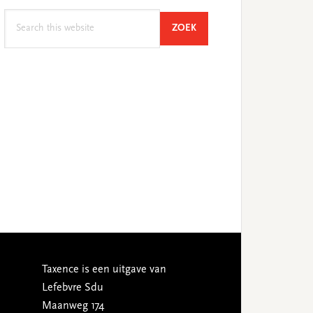
Search
SEARCH
ZOEK
this
website
Taxence is een uitgave van
Lefebvre Sdu
Maanweg 174