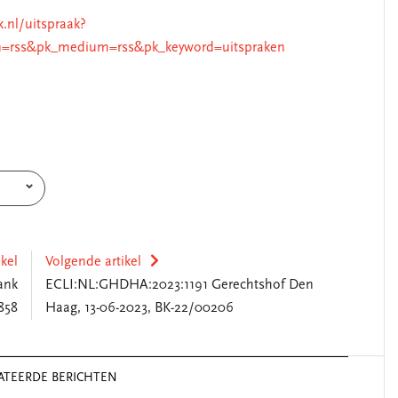
k.nl/uitspraak?
=rss&pk_medium=rss&pk_keyword=uitspraken
ikel
Volgende artikel
ank
ECLI:NL:GHDHA:2023:1191 Gerechtshof Den
858
Haag, 13-06-2023, BK-22/00206
ATEERDE BERICHTEN