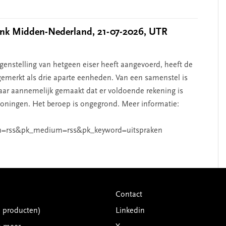
k Midden-Nederland, 21-07-2026, UTR
nstelling van hetgeen eiser heeft aangevoerd, heeft de
emerkt als drie aparte eenheden. Van een samenstel is
aar aannemelijk gemaakt dat er voldoende rekening is
ningen. Het beroep is ongegrond. Meer informatie:
n=rss&pk_medium=rss&pk_keyword=uitspraken
Contact
G producten)
Linkedin