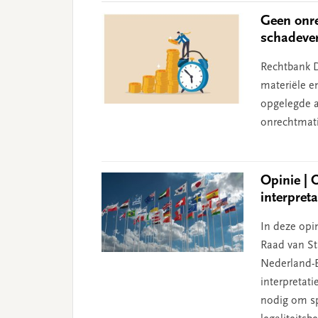
Geen onre
schadeve
Rechtbank D
materiële e
opgelegde aa
onrechtmati
Opinie | 
interpret
In deze opin
Raad van Sta
Nederland-B
interpretat
nodig om sp