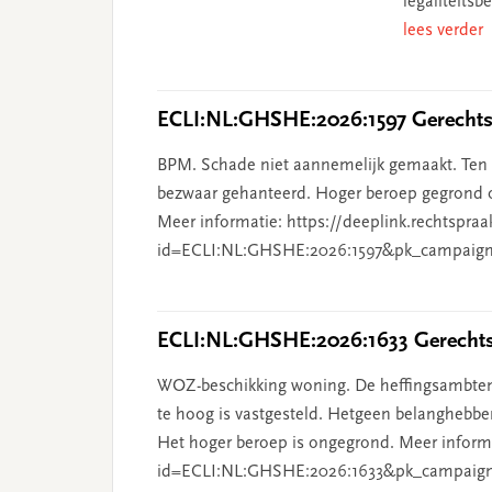
legaliteits
lees verder
ECLI:NL:GHSHE:2026:1597 Gerechtsh
BPM. Schade niet aannemelijk gemaakt. Ten o
bezwaar gehanteerd. Hoger beroep gegrond o
Meer informatie: https://deeplink.rechtspraa
id=ECLI:NL:GHSHE:2026:1597&pk_campaign
ECLI:NL:GHSHE:2026:1633 Gerechtsh
WOZ-beschikking woning. De heffingsambten
te hoog is vastgesteld. Hetgeen belanghebben
Het hoger beroep is ongegrond. Meer informat
id=ECLI:NL:GHSHE:2026:1633&pk_campaig