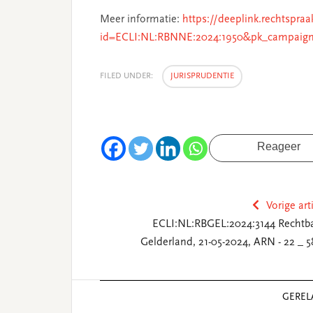
Meer informatie:
https://deeplink.rechtspraa
id=ECLI:NL:RBNNE:2024:1950&pk_campaign
FILED UNDER:
JURISPRUDENTIE
Reageer
Vorige art
ECLI:NL:RBGEL:2024:3144 Rechtb
Gelderland, 21-05-2024, ARN - 22 _ 5
Reader
GEREL
Interactions