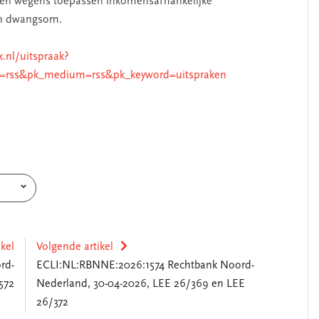
gen wegens toepassen inkomensafhankelijke
en dwangsom.
k.nl/uitspraak?
=rss&pk_medium=rss&pk_keyword=uitspraken
ikel
Volgende artikel
rd-
ECLI:NL:RBNNE:2026:1574 Rechtbank Noord-
572
Nederland, 30-04-2026, LEE 26/369 en LEE
26/372