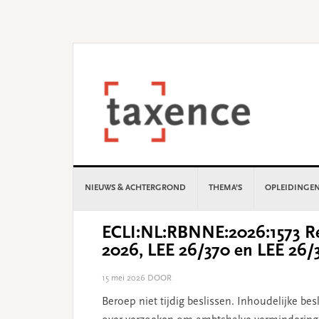
Skip
Skip
Skip
Skip
to
to
to
to
primary
main
primary
footer
navigation
content
sidebar
NIEUWS & ACHTERGROND
THEMA’S
OPLEIDINGE
ECLI:NL:RBNNE:2026:1573 Re
2026, LEE 26/370 en LEE 26/
15 mei 2026
DOOR
Beroep niet tijdig beslissen. Inhoudelijke be