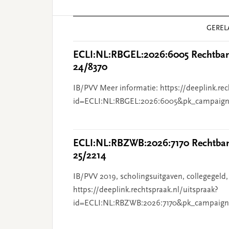
Reader
GEREL
Interactions
ECLI:NL:RBGEL:2026:6005 Rechtbank
24/8370
IB/PVV Meer informatie: https://deeplink.rec
id=ECLI:NL:RBGEL:2026:6005&pk_campaign
ECLI:NL:RBZWB:2026:7170 Rechtbank
25/2214
IB/PVV 2019, scholingsuitgaven, collegegeld,
https://deeplink.rechtspraak.nl/uitspraak?
id=ECLI:NL:RBZWB:2026:7170&pk_campaign