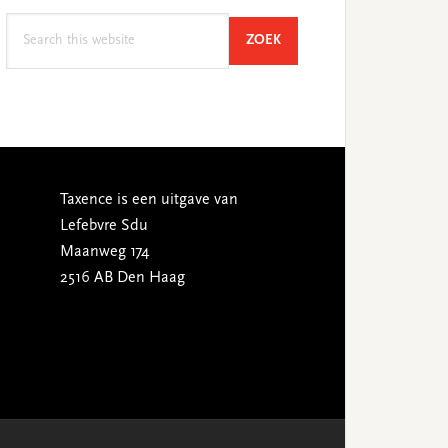
Search
SEARCH
ZOEK
this
website
Taxence is een uitgave van
Lefebvre Sdu
Maanweg 174
2516 AB Den Haag