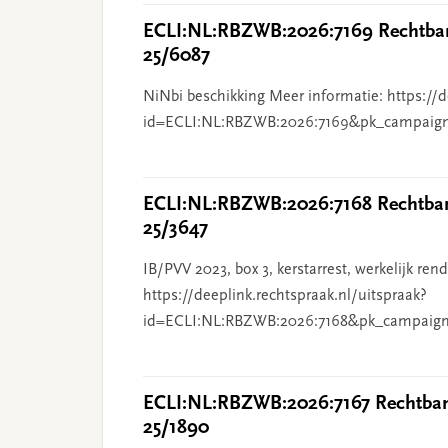
ECLI:NL:RBZWB:2026:7169 Rechtban
25/6087
NiNbi beschikking Meer informatie: https://d
id=ECLI:NL:RBZWB:2026:7169&pk_campaig
ECLI:NL:RBZWB:2026:7168 Rechtbank
25/3647
IB/PVV 2023, box 3, kerstarrest, werkelijk re
https://deeplink.rechtspraak.nl/uitspraak?
id=ECLI:NL:RBZWB:2026:7168&pk_campaign
ECLI:NL:RBZWB:2026:7167 Rechtbank
25/1890