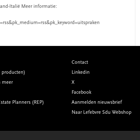
and-Italië Meer informatie:
=rss&pk_medium=rss&pk_keyword=uitspraken
Contact
G producten)
Linkedin
n meer
X
Facebook
Estate Planners (REP)
Aanmelden nieuwsbrief
Naar Lefebvre Sdu Webshop