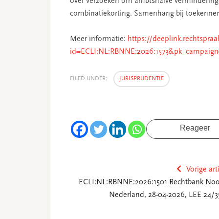
over verzoeken om ambtshalve verminderin
combinatiekorting. Samenhang bij toekenn
Meer informatie:
https://deeplink.rechtspraa
id=ECLI:NL:RBNNE:2026:1573&pk_campaign
FILED UNDER:
JURISPRUDENTIE
Reageer
Vorige art
ECLI:NL:RBNNE:2026:1501 Rechtbank Noo
Nederland, 28-04-2026, LEE 24/3