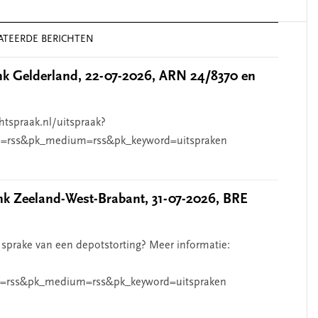
ATEERDE BERICHTEN
 Gelderland, 22-07-2026, ARN 24/8370 en
htspraak.nl/uitspraak?
=rss&pk_medium=rss&pk_keyword=uitspraken
 Zeeland-West-Brabant, 31-07-2026, BRE
 sprake van een depotstorting? Meer informatie:
=rss&pk_medium=rss&pk_keyword=uitspraken