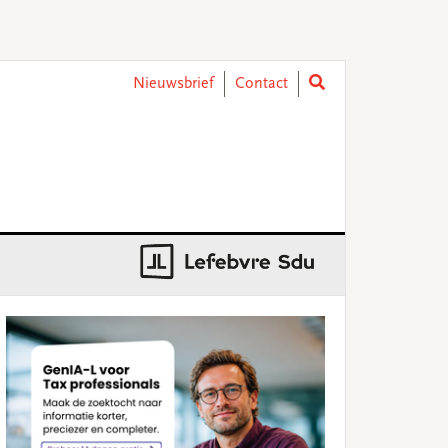
Nieuwsbrief
Contact
rimary
idebar