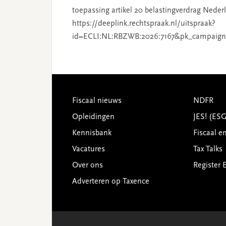
toepassing artikel 20 belastingverdrag Nederl
https://deeplink.rechtspraak.nl/uitspraak?
id=ECLI:NL:RBZWB:2026:7167&pk_campaign
Footer
Fiscaal nieuws
NDFR
Opleidingen
JES! (ES
Kennisbank
Fiscaal e
Vacatures
Tax Talks
Over ons
Register 
Adverteren op Taxence