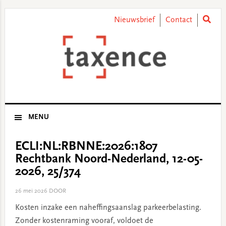
Skip
Skip
Skip
Skip
to
to
to
to
Nieuwsbrief
Contact
primary
main
primary
footer
navigation
content
sidebar
MENU
ECLI:NL:RBNNE:2026:1807
Rechtbank Noord-Nederland, 12-05-
2026, 25/374
26 mei 2026
DOOR
Kosten inzake een naheffingsaanslag parkeerbelasting.
Zonder kostenraming vooraf, voldoet de