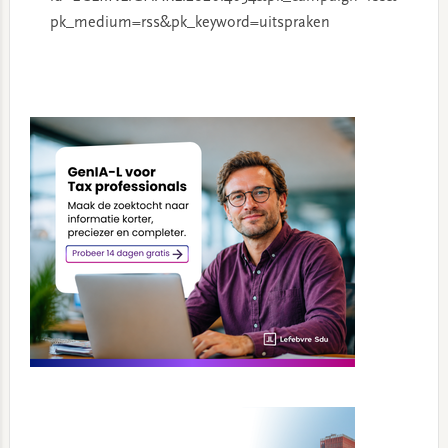
pk_medium=rss&pk_keyword=uitspraken
Primary
Sidebar