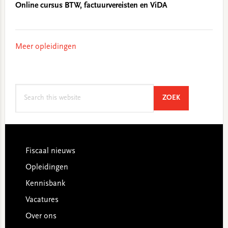
Online cursus BTW, factuurvereisten en ViDA
Meer opleidingen
Search
SEARCH
ZOEK
this
website
Footer
Fiscaal nieuws
Opleidingen
Kennisbank
Vacatures
Over ons