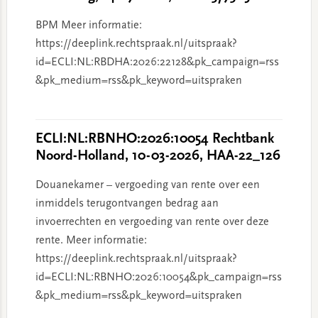
BPM Meer informatie:
https://deeplink.rechtspraak.nl/uitspraak?
id=ECLI:NL:RBDHA:2026:22128&pk_campaign=rss
&pk_medium=rss&pk_keyword=uitspraken
ECLI:NL:RBNHO:2026:10054 Rechtbank
Noord-Holland, 10-03-2026, HAA-22_126
Douanekamer – vergoeding van rente over een
inmiddels terugontvangen bedrag aan
invoerrechten en vergoeding van rente over deze
rente. Meer informatie:
https://deeplink.rechtspraak.nl/uitspraak?
id=ECLI:NL:RBNHO:2026:10054&pk_campaign=rss
&pk_medium=rss&pk_keyword=uitspraken