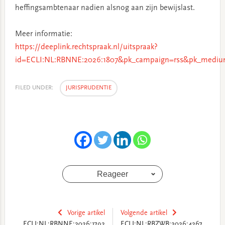
heffingsambtenaar nadien alsnog aan zijn bewijslast.
Meer informatie:
https://deeplink.rechtspraak.nl/uitspraak?
id=ECLI:NL:RBNNE:2026:1807&pk_campaign=rss&pk_medium
FILED UNDER:
JURISPRUDENTIE
Reageer
Vorige artikel
Volgende artikel
ECLI:NL:RBNNE:2026:1792
ECLI:NL:RBZWB:2026:4267