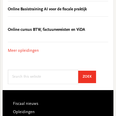
Online Basistraining AI voor de fiscale praktijk
Online cursus BTW, factuurvereisten en ViDA
Meer opleidingen
Search
SEARCH
ZOEK
this
website
Footer
Fiscaal nieuws
Opleidingen