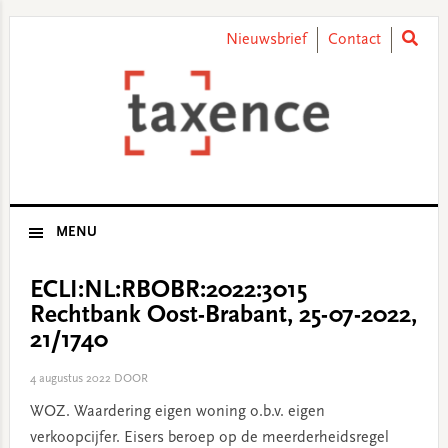
Skip
Skip
Skip
Skip
to
to
to
to
Nieuwsbrief
Contact
primary
main
primary
footer
navigation
content
sidebar
MENU
ECLI:NL:RBOBR:2022:3015
Rechtbank Oost-Brabant, 25-07-2022,
21/1740
4 augustus 2022
DOOR
WOZ. Waardering eigen woning o.b.v. eigen
verkoopcijfer. Eisers beroep op de meerderheidsregel