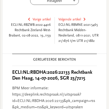
Reageer
Vorige artikel
Volgende artikel
ECLI:NL:RBZWB:2022:4406
ECLI:NL:RBMNE:2021:5465
Rechtbank Zeeland-West-
Rechtbank Midden-
Brabant, 02-08-2022, 19_1159
Nederland, 08-11-2021, UTR
21/1876 t/m UTR 21/1882
Reader
GERELATEERDE BERICHTEN
Interactions
ECLI:NL:RBDHA:2026:22133 Rechtbank
Den Haag, 14-07-2026, SGR 23/7215
BPM Meer informatie:
https://deeplink.rechtspraak.nl/uitspraak?
id=ECLI:NL:RBDHA:2026:22133&pk_campaign=rss
&pk_medium=rss&pk_keyword=uitspraken