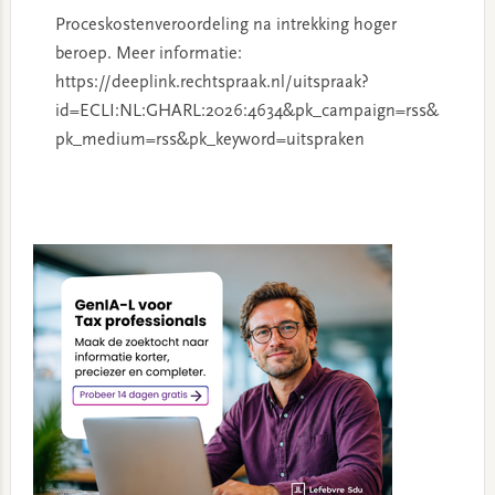
Proceskostenveroordeling na intrekking hoger
beroep. Meer informatie:
https://deeplink.rechtspraak.nl/uitspraak?
id=ECLI:NL:GHARL:2026:4634&pk_campaign=rss&
pk_medium=rss&pk_keyword=uitspraken
Primary
Sidebar