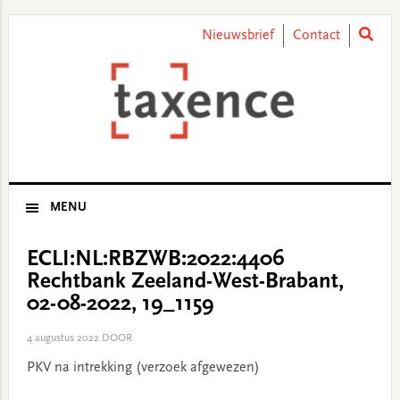
Skip
Skip
Skip
Skip
to
to
to
to
Nieuwsbrief
Contact
primary
main
primary
footer
navigation
content
sidebar
MENU
ECLI:NL:RBZWB:2022:4406
Rechtbank Zeeland-West-Brabant,
02-08-2022, 19_1159
4 augustus 2022
DOOR
PKV na intrekking (verzoek afgewezen)