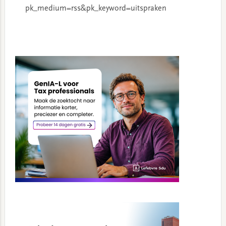
pk_medium=rss&pk_keyword=uitspraken
Primary
Sidebar