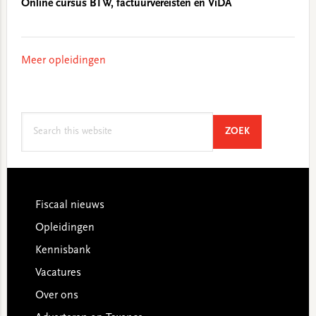
Online cursus BTW, factuurvereisten en ViDA
Meer opleidingen
Search
SEARCH
ZOEK
this
website
Footer
Fiscaal nieuws
Opleidingen
Kennisbank
Vacatures
Over ons