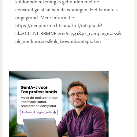
voldoende rekening is gehouden met de
eenvoudige staat van de woningen. Het beroep is
ongegrond. Meer informatie:
https://deeplink.rechtspraak.nl/uitspraak?
id=ECLI:NL:RBMNE:2026:4541&pk_campaign=rss&
pk_medium=rss&pk_keyword=uitspraken
Primary
Sidebar