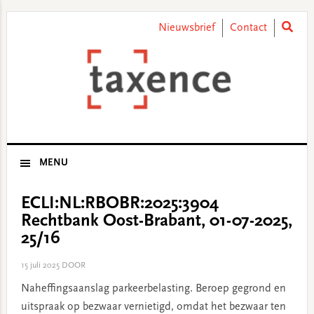
Skip
Skip
Skip
Skip
to
to
to
to
Nieuwsbrief
Contact
primary
main
primary
footer
navigation
content
sidebar
MENU
ECLI:NL:RBOBR:2025:3904
Rechtbank Oost-Brabant, 01-07-2025,
25/16
15 juli 2025
DOOR
Naheffingsaanslag parkeerbelasting. Beroep gegrond en
uitspraak op bezwaar vernietigd, omdat het bezwaar ten