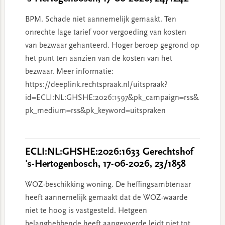
BPM. Schade niet aannemelijk gemaakt. Ten
onrechte lage tarief voor vergoeding van kosten
van bezwaar gehanteerd. Hoger beroep gegrond op
het punt ten aanzien van de kosten van het
bezwaar. Meer informatie:
https://deeplink.rechtspraak.nl/uitspraak?
id=ECLI:NL:GHSHE:2026:1597&pk_campaign=rss&
pk_medium=rss&pk_keyword=uitspraken
ECLI:NL:GHSHE:2026:1633 Gerechtshof
's-Hertogenbosch, 17-06-2026, 23/1858
WOZ-beschikking woning. De heffingsambtenaar
heeft aannemelijk gemaakt dat de WOZ-waarde
niet te hoog is vastgesteld. Hetgeen
belanghebbende heeft aangevoerde leidt niet tot