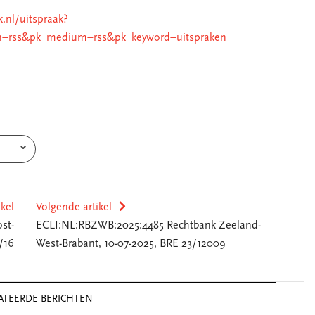
k.nl/uitspraak?
n=rss&pk_medium=rss&pk_keyword=uitspraken
ikel
Volgende artikel
st-
ECLI:NL:RBZWB:2025:4485 Rechtbank Zeeland-
/16
West-Brabant, 10-07-2025, BRE 23/12009
ATEERDE BERICHTEN