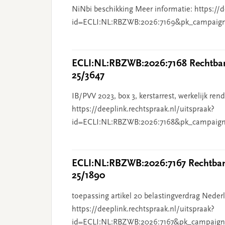
NiNbi beschikking Meer informatie: https://d
id=ECLI:NL:RBZWB:2026:7169&pk_campaig
ECLI:NL:RBZWB:2026:7168 Rechtbank
25/3647
IB/PVV 2023, box 3, kerstarrest, werkelijk re
https://deeplink.rechtspraak.nl/uitspraak?
id=ECLI:NL:RBZWB:2026:7168&pk_campaign
ECLI:NL:RBZWB:2026:7167 Rechtbank
25/1890
toepassing artikel 20 belastingverdrag Nederl
https://deeplink.rechtspraak.nl/uitspraak?
id=ECLI:NL:RBZWB:2026:7167&pk_campaign