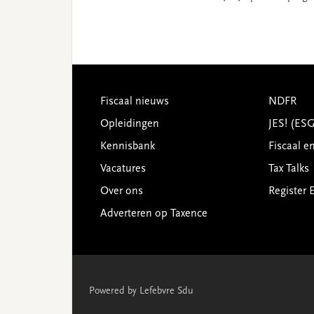
Footer
Fiscaal nieuws
NDFR
Opleidingen
JES! (ES
Kennisbank
Fiscaal e
Vacatures
Tax Talks
Over ons
Register 
Adverteren op Taxence
Powered by Lefebvre Sdu