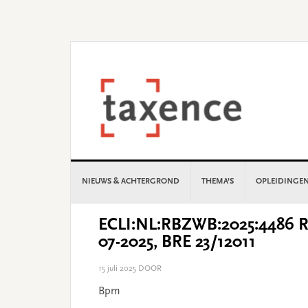
Skip
Skip
Skip
Skip
to
to
to
to
primary
main
primary
footer
navigation
content
sidebar
NIEUWS & ACHTERGROND
THEMA’S
OPLEIDINGE
ECLI:NL:RBZWB:2025:4486 Re
07-2025, BRE 23/12011
15 juli 2025
DOOR
Bpm