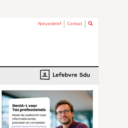
Nieuwsbrief
Contact
rimary
idebar