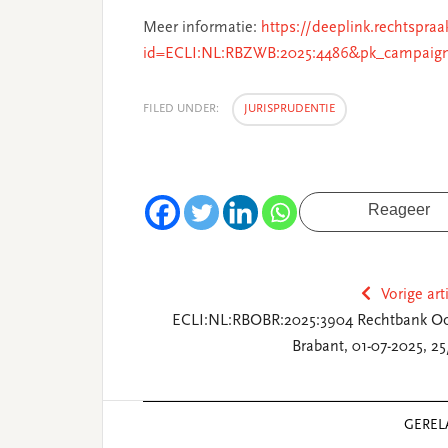
Meer informatie:
https://deeplink.rechtspraa
id=ECLI:NL:RBZWB:2025:4486&pk_campaig
FILED UNDER:
JURISPRUDENTIE
Reageer
Vorige art
ECLI:NL:RBOBR:2025:3904 Rechtbank Oo
Brabant, 01-07-2025, 25
Reader
GEREL
Interactions