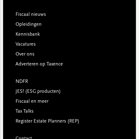
Footer
Fiscaal nieuws
Opleidingen
Kennisbank
Vacatures
Over ons
Adverteren op Taxence
NDFR
JES! (ESG producten)
Fiscaal en meer
Tax Talks
Register Estate Planners (REP)
Contact