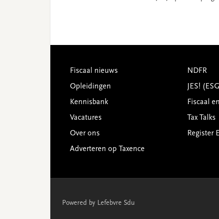
Footer
Fiscaal nieuws
NDFR
Opleidingen
JES! (ES
Kennisbank
Fiscaal e
Vacatures
Tax Talks
Over ons
Register 
Adverteren op Taxence
Powered by Lefebvre Sdu