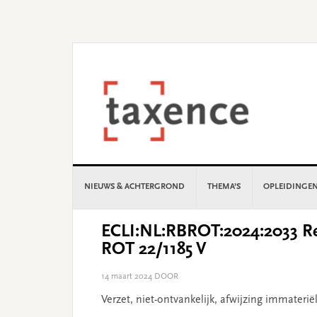
Skip
Skip
Skip
Skip
to
to
to
to
primary
main
primary
footer
navigation
content
sidebar
NIEUWS & ACHTERGROND
THEMA’S
OPLEIDINGE
ECLI:NL:RBROT:2024:2033 Re
ROT 22/1185 V
14 maart 2024
DOOR
Verzet, niet-ontvankelijk, afwijzing immateri