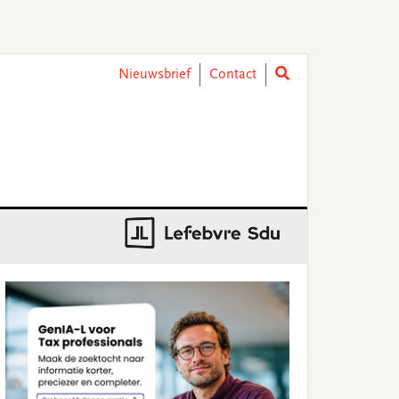
Nieuwsbrief
Contact
rimary
idebar