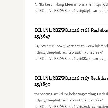
NiNbi beschikking Meer informatie: https://d
id=ECLI:NL:RBZWB:2026:7169&pk_campaig
ECLI:NL:RBZWB:2026:7168 Rechtbank
25/3647
IB/PVV 2023, box 3, kerstarrest, werkelijk re
https://deeplink.rechtspraak.nl/uitspraak?
id=ECLI:NL:RBZWB:2026:7168&pk_campaign
ECLI:NL:RBZWB:2026:7167 Rechtbank
25/1890
toepassing artikel 20 belastingverdrag Nederl
https://deeplink.rechtspraak.nl/uitspraak?
id=ECLI:NL:RBZWB:2026:7167&pk_campaign