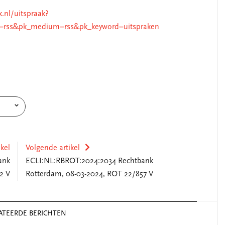
k.nl/uitspraak?
=rss&pk_medium=rss&pk_keyword=uitspraken
ikel
Volgende artikel
ank
ECLI:NL:RBROT:2024:2034 Rechtbank
2 V
Rotterdam, 08-03-2024, ROT 22/857 V
ATEERDE BERICHTEN