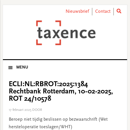
Skip
Skip
Skip
Skip
to
to
to
to
Nieuwsbrief
Contact
primary
main
primary
footer
navigation
content
sidebar
MENU
ECLI:NL:RBROT:2025:1384
Rechtbank Rotterdam, 10-02-2025,
ROT 24/10578
17 februari 2025
DOOR
Beroep niet tijdig beslissen op bezwaarschrift (Wet
hersteloperatie toeslagen/WHT)