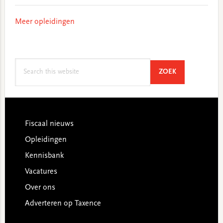
Meer opleidingen
Search
SEARCH
ZOEK
this
website
Footer
Fiscaal nieuws
Opleidingen
Kennisbank
Vacatures
Over ons
Adverteren op Taxence