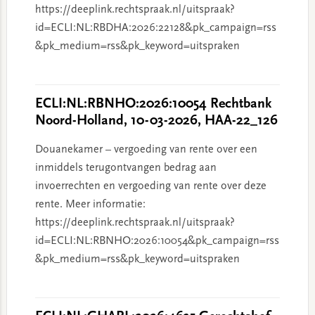
https://deeplink.rechtspraak.nl/uitspraak?
id=ECLI:NL:RBDHA:2026:22128&pk_campaign=rss
&pk_medium=rss&pk_keyword=uitspraken
ECLI:NL:RBNHO:2026:10054 Rechtbank
Noord-Holland, 10-03-2026, HAA-22_126
Douanekamer – vergoeding van rente over een
inmiddels terugontvangen bedrag aan
invoerrechten en vergoeding van rente over deze
rente. Meer informatie:
https://deeplink.rechtspraak.nl/uitspraak?
id=ECLI:NL:RBNHO:2026:10054&pk_campaign=rss
&pk_medium=rss&pk_keyword=uitspraken