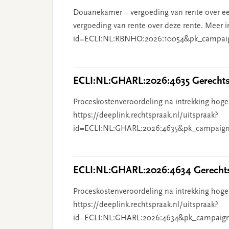
Douanekamer – vergoeding van rente over ee
vergoeding van rente over deze rente. Meer i
id=ECLI:NL:RBNHO:2026:10054&pk_campai
ECLI:NL:GHARL:2026:4635 Gerechts
Proceskostenveroordeling na intrekking hoge
https://deeplink.rechtspraak.nl/uitspraak?
id=ECLI:NL:GHARL:2026:4635&pk_campaign
ECLI:NL:GHARL:2026:4634 Gerechts
Proceskostenveroordeling na intrekking hoge
https://deeplink.rechtspraak.nl/uitspraak?
id=ECLI:NL:GHARL:2026:4634&pk_campaig