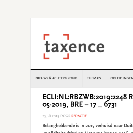
Skip
Skip
Skip
Skip
to
to
to
to
primary
main
primary
footer
navigation
content
sidebar
NIEUWS & ACHTERGROND
THEMA’S
OPLEIDINGE
ECLI:NL:RBZWB:2019:2248 Re
05-2019, BRE – 17 _ 6731
25 juli 2019
DOOR
REDACTIE
Belanghebbende is in 2015 verhuisd naar Duit