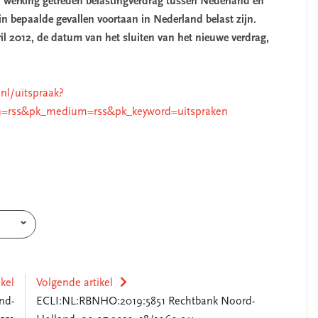
 in werking getreden belastingverdrag tussen Nederland en
in bepaalde gevallen voortaan in Nederland belast zijn.
ril 2012, de datum van het sluiten van het nieuwe verdrag,
.nl/uitspraak?
=rss&pk_medium=rss&pk_keyword=uitspraken
ikel
Volgende artikel
nd-
ECLI:NL:RBNHO:2019:5851 Rechtbank Noord-