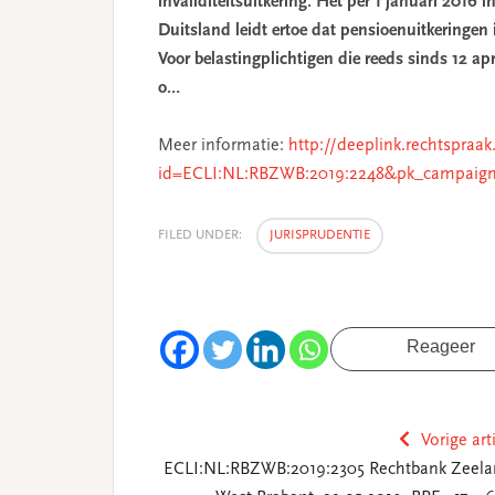
invaliditeitsuitkering. Het per 1 januari 2016
Duitsland leidt ertoe dat pensioenuitkeringen 
Voor belastingplichtigen die reeds sinds 12 ap
o…
Meer informatie:
http://deeplink.rechtspraak
id=ECLI:NL:RBZWB:2019:2248&pk_campaign
FILED UNDER:
JURISPRUDENTIE
Reageer
Vorige art
ECLI:NL:RBZWB:2019:2305 Rechtbank Zeela