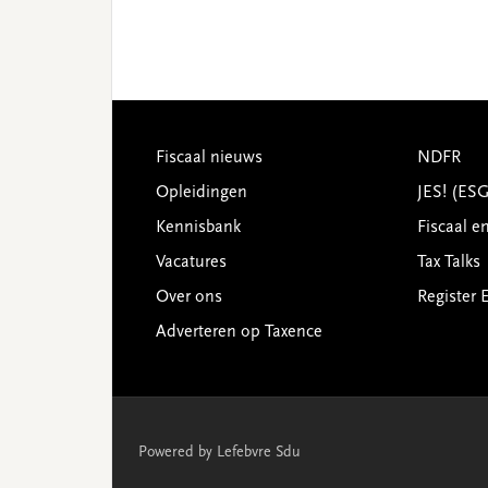
Footer
Fiscaal nieuws
NDFR
Opleidingen
JES! (ES
Kennisbank
Fiscaal e
Vacatures
Tax Talks
Over ons
Register 
Adverteren op Taxence
Powered by Lefebvre Sdu