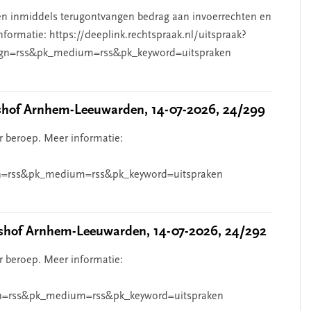
n inmiddels terugontvangen bedrag aan invoerrechten en
nformatie: https://deeplink.rechtspraak.nl/uitspraak?
gn=rss&pk_medium=rss&pk_keyword=uitspraken
hof Arnhem-Leeuwarden, 14-07-2026, 24/299
r beroep. Meer informatie:
=rss&pk_medium=rss&pk_keyword=uitspraken
hof Arnhem-Leeuwarden, 14-07-2026, 24/292
r beroep. Meer informatie:
n=rss&pk_medium=rss&pk_keyword=uitspraken