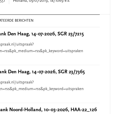
551
Holland, 09-07-2019, 18/1069 e.v.
ATEERDE BERICHTEN
nk Den Haag, 14-07-2026, SGR 23/7215
spraak.nl/uitspraak?
n=rss&pk_medium=rss&pk_keyword=uitspraken
nk Den Haag, 14-07-2026, SGR 23/7365
spraak.nl/uitspraak?
n=rss&pk_medium=rss&pk_keyword=uitspraken
nk Noord-Holland, 10-03-2026, HAA-22_126