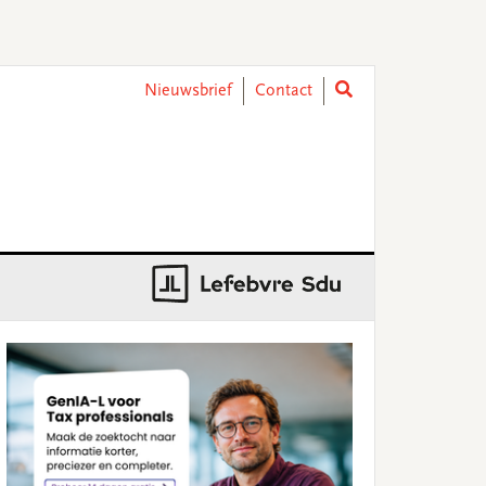
Nieuwsbrief
Contact
rimary
idebar