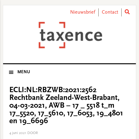
Skip
Skip
Skip
Skip
to
to
to
to
Nieuwsbrief
Contact
primary
main
primary
footer
navigation
content
sidebar
MENU
ECLI:NL:RBZWB:2021:2562
Rechtbank Zeeland-West-Brabant,
04-03-2021, AWB – 17 _ 5518 t_m
17_5520, 17_5610, 17_6053, 19_4801
en 19_6696
4 juni 2021
DOOR