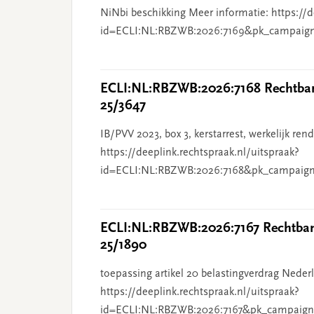
NiNbi beschikking Meer informatie: https://d
id=ECLI:NL:RBZWB:2026:7169&pk_campaig
ECLI:NL:RBZWB:2026:7168 Rechtbank
25/3647
IB/PVV 2023, box 3, kerstarrest, werkelijk re
https://deeplink.rechtspraak.nl/uitspraak?
id=ECLI:NL:RBZWB:2026:7168&pk_campaign
ECLI:NL:RBZWB:2026:7167 Rechtbank
25/1890
toepassing artikel 20 belastingverdrag Nederl
https://deeplink.rechtspraak.nl/uitspraak?
id=ECLI:NL:RBZWB:2026:7167&pk_campaign