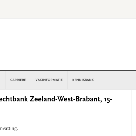
N
CARRIÈRE
VAKINFORMATIE
KENNISBANK
P
chtbank Zeeland-West-Brabant, 15-
S
nvatting.