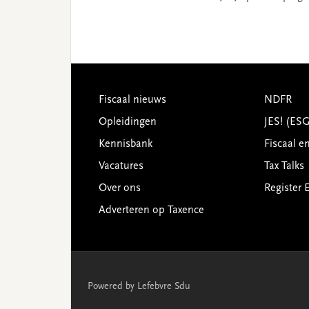
Footer
Fiscaal nieuws
NDFR
Opleidingen
JES! (ES
Kennisbank
Fiscaal e
Vacatures
Tax Talks
Over ons
Register 
Adverteren op Taxence
Powered by Lefebvre Sdu