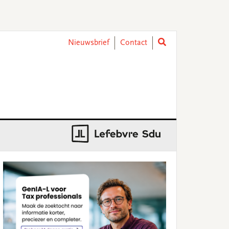
Nieuwsbrief
Contact
rimary
idebar