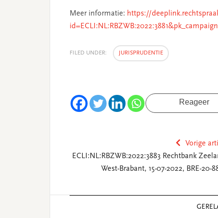
Meer informatie:
https://deeplink.rechtspraa
id=ECLI:NL:RBZWB:2022:3881&pk_campaign
FILED UNDER:
JURISPRUDENTIE
Reageer
Vorige art
ECLI:NL:RBZWB:2022:3883 Rechtbank Zeela
West-Brabant, 15-07-2022, BRE-20-8
Reader
GEREL
Interactions