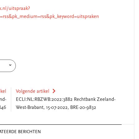
k.nl/uitspraak?
=rss&pk_medium=rss&pk_keyword=uitspraken
ikel
Volgende artikel
nd-
ECLI:NL:RBZWB:2022:3882 Rechtbank Zeeland-
846
West-Brabant, 15-07-2022, BRE-20-9832
ATEERDE BERICHTEN