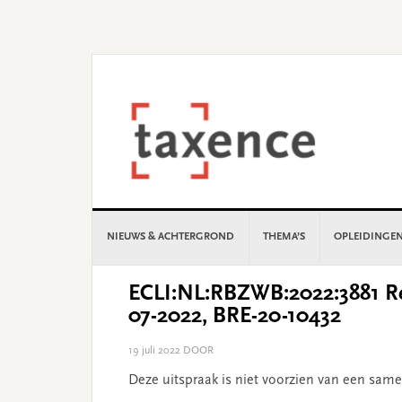
Skip
Skip
Skip
Skip
to
to
to
to
primary
main
primary
footer
navigation
content
sidebar
NIEUWS & ACHTERGROND
THEMA’S
OPLEIDINGE
ECLI:NL:RBZWB:2022:3881 Re
07-2022, BRE-20-10432
19 juli 2022
DOOR
Deze uitspraak is niet voorzien van een same