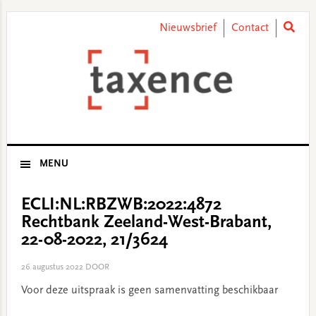
Skip
Skip
Skip
Skip
to
to
to
to
Nieuwsbrief
Contact
primary
main
primary
footer
navigation
content
sidebar
MENU
ECLI:NL:RBZWB:2022:4872
Rechtbank Zeeland-West-Brabant,
22-08-2022, 21/3624
26 augustus 2022
DOOR
Voor deze uitspraak is geen samenvatting beschikbaar