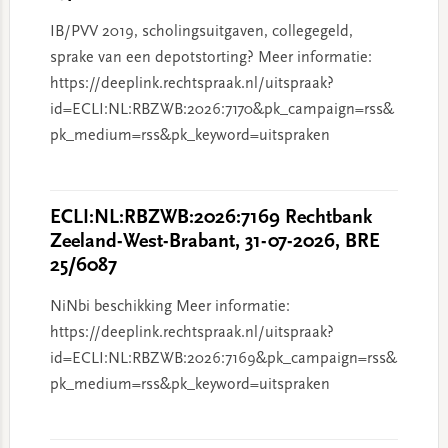
IB/PVV 2019, scholingsuitgaven, collegegeld,
sprake van een depotstorting? Meer informatie:
https://deeplink.rechtspraak.nl/uitspraak?
id=ECLI:NL:RBZWB:2026:7170&pk_campaign=rss&
pk_medium=rss&pk_keyword=uitspraken
ECLI:NL:RBZWB:2026:7169 Rechtbank
Zeeland-West-Brabant, 31-07-2026, BRE
25/6087
NiNbi beschikking Meer informatie:
https://deeplink.rechtspraak.nl/uitspraak?
id=ECLI:NL:RBZWB:2026:7169&pk_campaign=rss&
pk_medium=rss&pk_keyword=uitspraken