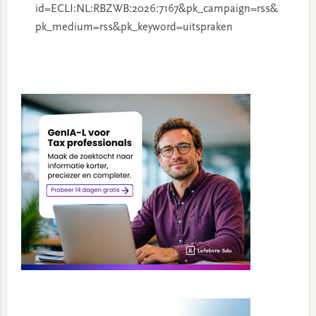
id=ECLI:NL:RBZWB:2026:7167&pk_campaign=rss&
pk_medium=rss&pk_keyword=uitspraken
Primary
Sidebar