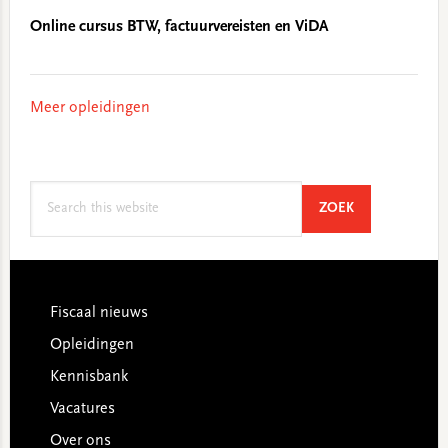
Online cursus BTW, factuurvereisten en ViDA
Meer opleidingen
Search
SEARCH
ZOEK
this
website
Footer
Fiscaal nieuws
Opleidingen
Kennisbank
Vacatures
Over ons