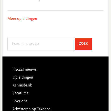
Meer opleidingen
Search
SEARCH
ZOEK
this
website
Footer
Fiscaal nieuws
Opleidingen
Kennisbank
Vacatures
Over ons
Adverteren op Taxence