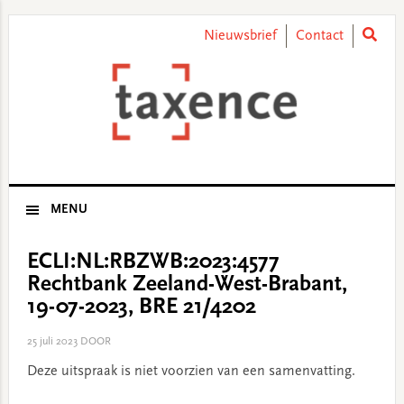
Skip
Skip
Skip
Skip
to
to
to
to
Nieuwsbrief
Contact
primary
main
primary
footer
navigation
content
sidebar
MENU
ECLI:NL:RBZWB:2023:4577
Rechtbank Zeeland-West-Brabant,
19-07-2023, BRE 21/4202
25 juli 2023
DOOR
Deze uitspraak is niet voorzien van een samenvatting.