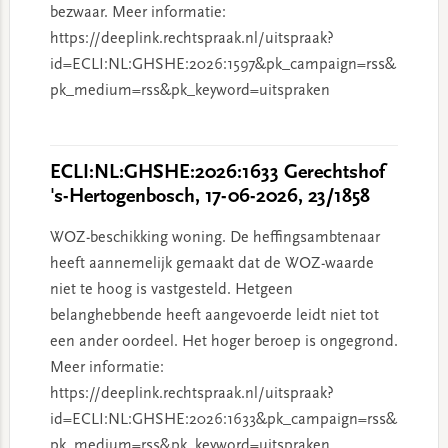
bezwaar. Meer informatie:
https://deeplink.rechtspraak.nl/uitspraak?
id=ECLI:NL:GHSHE:2026:1597&pk_campaign=rss&
pk_medium=rss&pk_keyword=uitspraken
ECLI:NL:GHSHE:2026:1633 Gerechtshof
's-Hertogenbosch, 17-06-2026, 23/1858
WOZ-beschikking woning. De heffingsambtenaar
heeft aannemelijk gemaakt dat de WOZ-waarde
niet te hoog is vastgesteld. Hetgeen
belanghebbende heeft aangevoerde leidt niet tot
een ander oordeel. Het hoger beroep is ongegrond.
Meer informatie:
https://deeplink.rechtspraak.nl/uitspraak?
id=ECLI:NL:GHSHE:2026:1633&pk_campaign=rss&
pk_medium=rss&pk_keyword=uitspraken