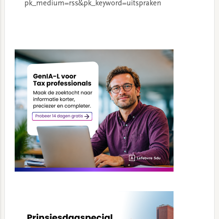
pk_medium=rss&pk_keyword=uitspraken
Primary
Sidebar