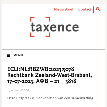
Skip
Skip
Skip
Skip
to
to
to
to
Nieuwsbrief
Contact
primary
main
primary
footer
navigation
content
sidebar
MENU
ECLI:NL:RBZWB:2023:5078
Rechtbank Zeeland-West-Brabant,
17-07-2023, AWB – 21 _ 3818
25 juli 2023
DOOR
Deze uitspraak is niet voorzien van een samenvatting.