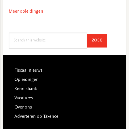
Meer opleidingen
Search
SEARCH
ZOEK
this
website
Footer
Fiscaal nieuws
Opleidingen
Kennisbank
Vacatures
Over ons
Adverteren op Taxence