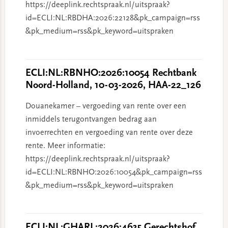
https://deeplink.rechtspraak.nl/uitspraak?
id=ECLI:NL:RBDHA:2026:22128&pk_campaign=rss
&pk_medium=rss&pk_keyword=uitspraken
ECLI:NL:RBNHO:2026:10054 Rechtbank
Noord-Holland, 10-03-2026, HAA-22_126
Douanekamer – vergoeding van rente over een
inmiddels terugontvangen bedrag aan
invoerrechten en vergoeding van rente over deze
rente. Meer informatie:
https://deeplink.rechtspraak.nl/uitspraak?
id=ECLI:NL:RBNHO:2026:10054&pk_campaign=rss
&pk_medium=rss&pk_keyword=uitspraken
ECLI:NL:GHARL:2026:4635 Gerechtshof