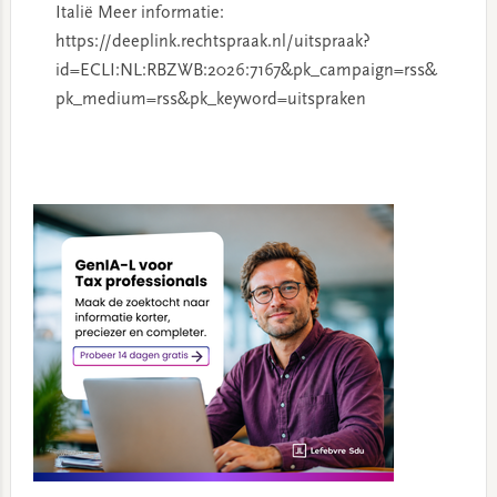
Italië Meer informatie:
https://deeplink.rechtspraak.nl/uitspraak?
id=ECLI:NL:RBZWB:2026:7167&pk_campaign=rss&
pk_medium=rss&pk_keyword=uitspraken
Primary
Sidebar