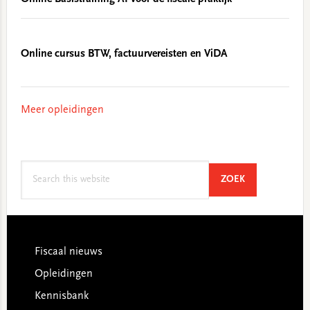
Online cursus BTW, factuurvereisten en ViDA
Meer opleidingen
Search
SEARCH
ZOEK
this
website
Footer
Fiscaal nieuws
Opleidingen
Kennisbank