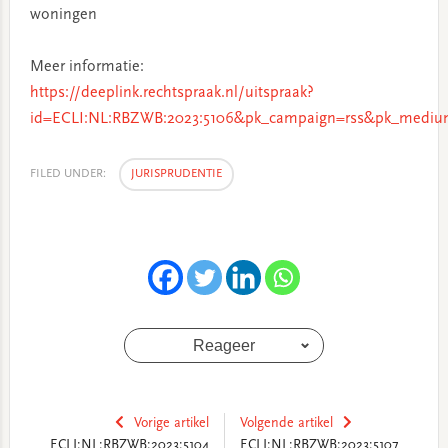
woningen
Meer informatie:
https://deeplink.rechtspraak.nl/uitspraak?
id=ECLI:NL:RBZWB:2023:5106&pk_campaign=rss&pk_medium
FILED UNDER:
JURISPRUDENTIE
Reageer
Vorige artikel
Volgende artikel
ECLI:NL:RBZWB:2023:5104
ECLI:NL:RBZWB:2023:5107