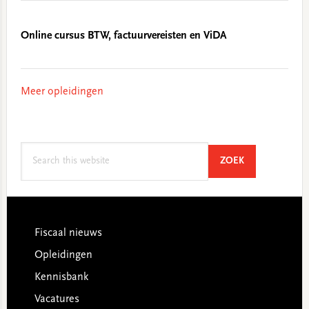
Online cursus BTW, factuurvereisten en ViDA
Meer opleidingen
Search
SEARCH
ZOEK
this
website
Footer
Fiscaal nieuws
Opleidingen
Kennisbank
Vacatures