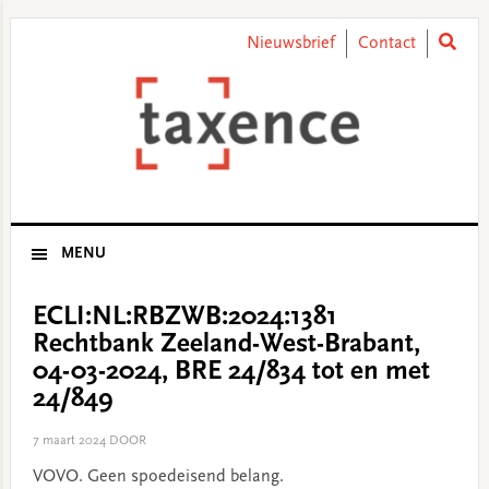
Skip
Skip
Skip
Skip
to
to
to
to
Nieuwsbrief
Contact
primary
main
primary
footer
navigation
content
sidebar
MENU
ECLI:NL:RBZWB:2024:1381
Rechtbank Zeeland-West-Brabant,
04-03-2024, BRE 24/834 tot en met
24/849
7 maart 2024
DOOR
VOVO. Geen spoedeisend belang.