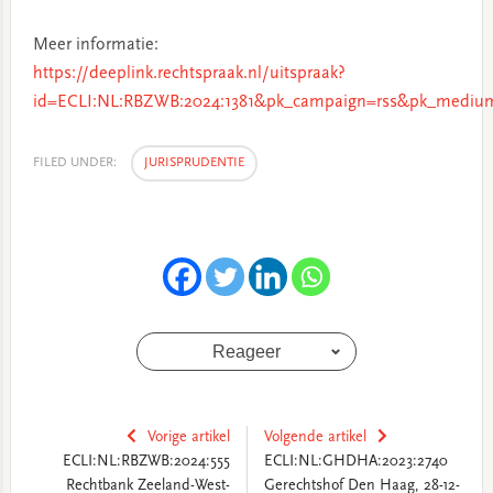
Meer informatie:
https://deeplink.rechtspraak.nl/uitspraak?
id=ECLI:NL:RBZWB:2024:1381&pk_campaign=rss&pk_medium
FILED UNDER:
JURISPRUDENTIE
Reageer
Vorige artikel
Volgende artikel
ECLI:NL:RBZWB:2024:555
ECLI:NL:GHDHA:2023:2740
Rechtbank Zeeland-West-
Gerechtshof Den Haag, 28-12-