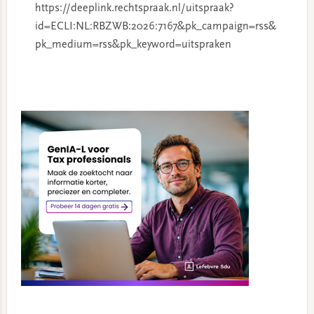
https://deeplink.rechtspraak.nl/uitspraak?
id=ECLI:NL:RBZWB:2026:7167&pk_campaign=rss&
pk_medium=rss&pk_keyword=uitspraken
Primary
Sidebar