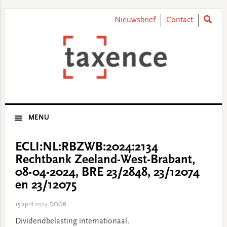
Skip
Skip
Skip
Skip
to
to
to
to
Nieuwsbrief
Contact
primary
main
primary
footer
navigation
content
sidebar
MENU
ECLI:NL:RBZWB:2024:2134
Rechtbank Zeeland-West-Brabant,
08-04-2024, BRE 23/2848, 23/12074
en 23/12075
15 april 2024
DOOR
Dividendbelasting internationaal.