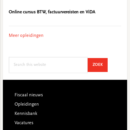
Online cursus BTW, factuurvereisten en ViDA
Meer opleidingen
Search
SEARCH
ZOEK
this
website
Footer
Fiscaal nieuws
Opleidingen
Kennisbank
Vacatures