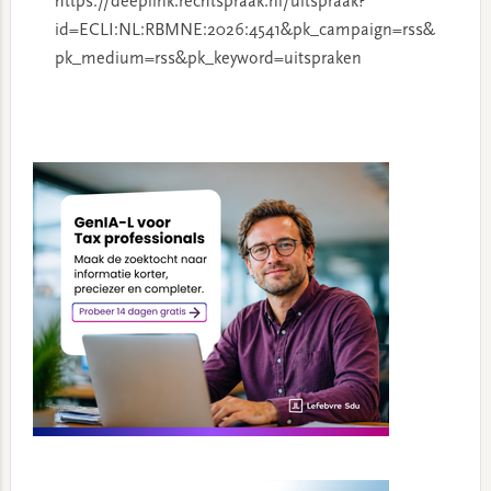
https://deeplink.rechtspraak.nl/uitspraak?
id=ECLI:NL:RBMNE:2026:4541&pk_campaign=rss&
pk_medium=rss&pk_keyword=uitspraken
Primary
Sidebar