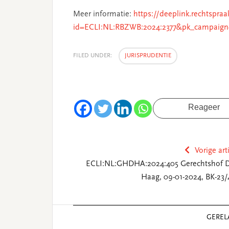
Meer informatie:
https://deeplink.rechtspraa
id=ECLI:NL:RBZWB:2024:2377&pk_campaign
FILED UNDER:
JURISPRUDENTIE
Reageer
Vorige art
ECLI:NL:GHDHA:2024:405 Gerechtshof 
Haag, 09-01-2024, BK-23/
Reader
GEREL
Interactions