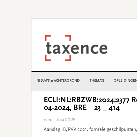
Skip
Skip
Skip
Skip
to
to
to
to
primary
main
primary
footer
navigation
content
sidebar
NIEUWS & ACHTERGROND
THEMA’S
OPLEIDINGE
ECLI:NL:RBZWB:2024:2377 Re
04-2024, BRE – 23 _ 414
16 april 2024
DOOR
Aanslag IB/PVV 2021, formele geschilpunten