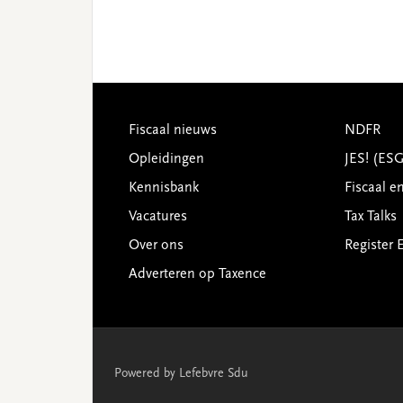
Footer
Fiscaal nieuws
NDFR
Opleidingen
JES! (ES
Kennisbank
Fiscaal e
Vacatures
Tax Talks
Over ons
Register 
Adverteren op Taxence
Powered by Lefebvre Sdu