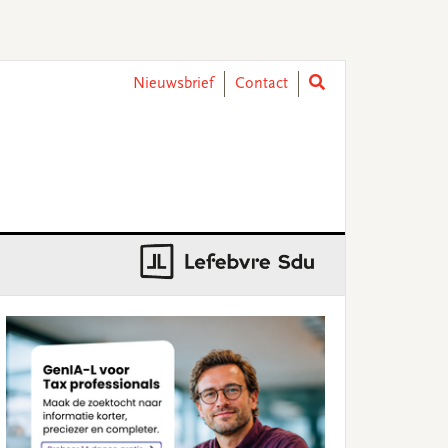
Nieuwsbrief
Contact
rimary
idebar