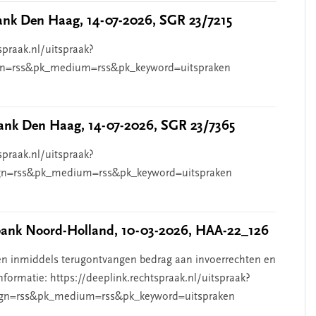
nk Den Haag, 14-07-2026, SGR 23/7215
spraak.nl/uitspraak?
n=rss&pk_medium=rss&pk_keyword=uitspraken
nk Den Haag, 14-07-2026, SGR 23/7365
spraak.nl/uitspraak?
n=rss&pk_medium=rss&pk_keyword=uitspraken
nk Noord-Holland, 10-03-2026, HAA-22_126
n inmiddels terugontvangen bedrag aan invoerrechten en
nformatie: https://deeplink.rechtspraak.nl/uitspraak?
gn=rss&pk_medium=rss&pk_keyword=uitspraken