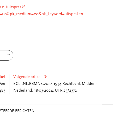
k.nl/uitspraak?
=rss&pk_medium=rss&pk_keyword=uitspraken
ikel
Volgende artikel
Den
ECLI:NL:RBMNE:2024:1934 Rechtbank Midden-
483
Nederland, 18-03-2024, UTR 23/2372
ATEERDE BERICHTEN