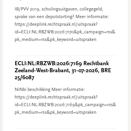
IB/PVV 2019, scholingsuitgaven, collegegeld,
sprake van een depotstorting? Meer informatie:
https://deeplink.rechtspraak.nl/uitspraak?
id=ECLI:NL:RBZWB:2026:7170&pk_campaign=rss&
pk_medium=rss&pk_keyword=uitspraken
ECLI:NL:RBZWB:2026:7169 Rechtbank
Zeeland-West-Brabant, 31-07-2026, BRE
25/6087
NiNbi beschikking Meer informatie:
https://deeplink.rechtspraak.nl/uitspraak?
id=ECLI:NL:RBZWB:2026:7169&pk_campaign=rss&
pk_medium=rss&pk_keyword=uitspraken