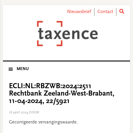
Skip
Skip
Skip
Skip
to
to
to
to
Nieuwsbrief
Contact
primary
main
primary
footer
navigation
content
sidebar
MENU
ECLI:NL:RBZWB:2024:2511
Rechtbank Zeeland-West-Brabant,
11-04-2024, 22/5921
18 april 2024
DOOR
Gecorrigeerde vervangingswaarde.