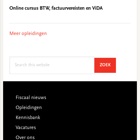
Online cursus BTW, factuurvereisten en ViDA
Meer opleidingen
Search
SEARCH
ZOEK
this
website
Footer
Fiscaal nieuws
Opleidingen
Kennisbank
Vacatures
Over ons