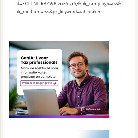
id=ECLI:NL:RBZWB:2026:7167&pk_campaign=rss&
pk_medium=rss&pk_keyword=uitspraken
Primary
Sidebar