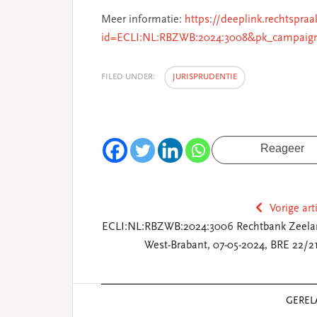
Meer informatie:
https://deeplink.rechtspraa
id=ECLI:NL:RBZWB:2024:3008&pk_campaig
FILED UNDER:
JURISPRUDENTIE
Reageer
Vorige art
ECLI:NL:RBZWB:2024:3006 Rechtbank Zeela
West-Brabant, 07-05-2024, BRE 22/2
Reader
GEREL
Interactions