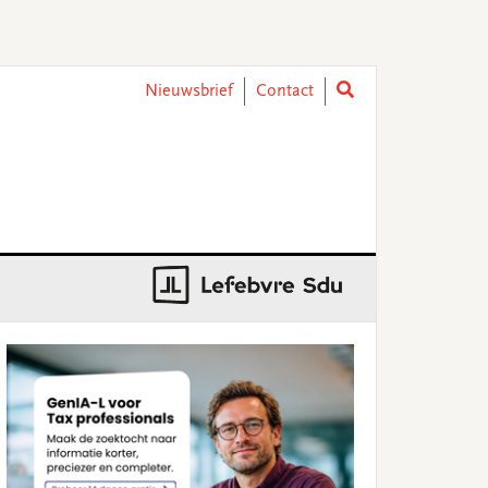
Nieuwsbrief
Contact
rimary
idebar