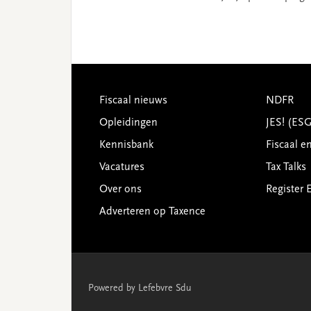
Footer
Fiscaal nieuws
NDFR
Opleidingen
JES! (ES
Kennisbank
Fiscaal e
Vacatures
Tax Talks
Over ons
Register 
Adverteren op Taxence
Powered by Lefebvre Sdu