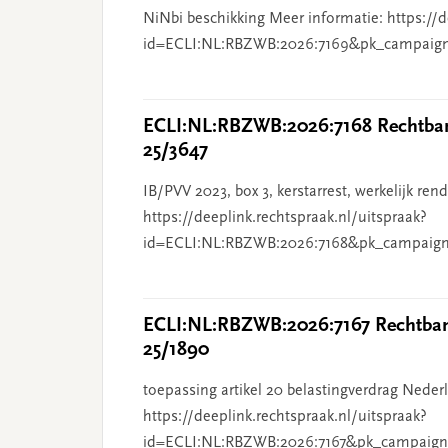
NiNbi beschikking Meer informatie: https://d
id=ECLI:NL:RBZWB:2026:7169&pk_campaig
ECLI:NL:RBZWB:2026:7168 Rechtbank
25/3647
IB/PVV 2023, box 3, kerstarrest, werkelijk re
https://deeplink.rechtspraak.nl/uitspraak?
id=ECLI:NL:RBZWB:2026:7168&pk_campaign
ECLI:NL:RBZWB:2026:7167 Rechtbank
25/1890
toepassing artikel 20 belastingverdrag Nederl
https://deeplink.rechtspraak.nl/uitspraak?
id=ECLI:NL:RBZWB:2026:7167&pk_campaign