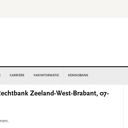
N
CARRIÈRE
VAKINFORMATIE
KENNISBANK
P
chtbank Zeeland-West-Brabant, 07-
S
omen.