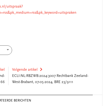
k.nl/uitspraak?
n=rss&pk_medium=rss&pk_keyword=uitspraken
ikel
Volgende artikel
nd-
ECLI:NL:RBZWB:2024:3007 Rechtbank Zeeland-
166
West-Brabant, 07-05-2024, BRE 23/9111
ATEERDE BERICHTEN