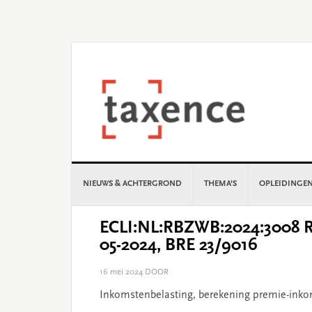
Skip
Skip
Skip
Skip
to
to
to
to
primary
main
primary
footer
navigation
content
sidebar
NIEUWS & ACHTERGROND
THEMA’S
OPLEIDINGE
ECLI:NL:RBZWB:2024:3008 Re
05-2024, BRE 23/9016
16 mei 2024
DOOR
Inkomstenbelasting, berekening premie-ink