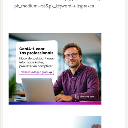
pk_medium=rss&pk_keyword=uitspraken
Primary
Sidebar