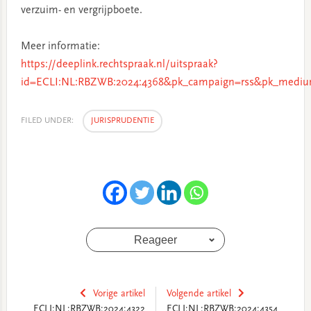
verzuim- en vergrijpboete.
Meer informatie:
https://deeplink.rechtspraak.nl/uitspraak?
id=ECLI:NL:RBZWB:2024:4368&pk_campaign=rss&pk_medium
FILED UNDER:
JURISPRUDENTIE
Reageer
Vorige artikel
Volgende artikel
ECLI:NL:RBZWB:2024:4322
ECLI:NL:RBZWB:2024:4354