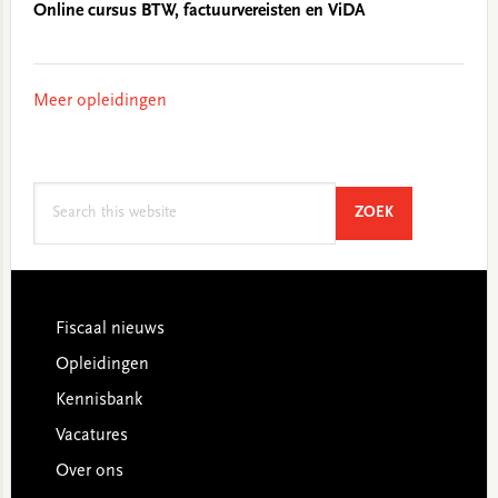
Online cursus BTW, factuurvereisten en ViDA
Meer opleidingen
Search
SEARCH
ZOEK
this
website
Footer
Fiscaal nieuws
Opleidingen
Kennisbank
Vacatures
Over ons