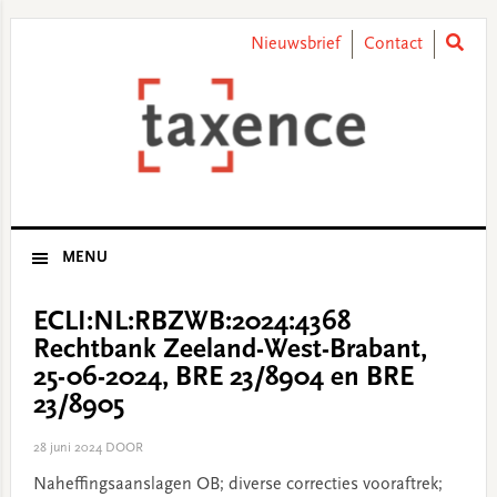
Skip
Skip
Skip
Skip
to
to
to
to
Nieuwsbrief
Contact
primary
main
primary
footer
navigation
content
sidebar
MENU
ECLI:NL:RBZWB:2024:4368
Rechtbank Zeeland-West-Brabant,
25-06-2024, BRE 23/8904 en BRE
23/8905
28 juni 2024
DOOR
Naheffingsaanslagen OB; diverse correcties vooraftrek;