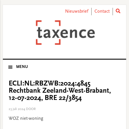
Skip
Skip
Skip
Skip
to
to
to
to
Nieuwsbrief
Contact
primary
main
primary
footer
navigation
content
sidebar
MENU
ECLI:NL:RBZWB:2024:4845
Rechtbank Zeeland-West-Brabant,
12-07-2024, BRE 22/3854
23 juli 2024
DOOR
WOZ niet-woning