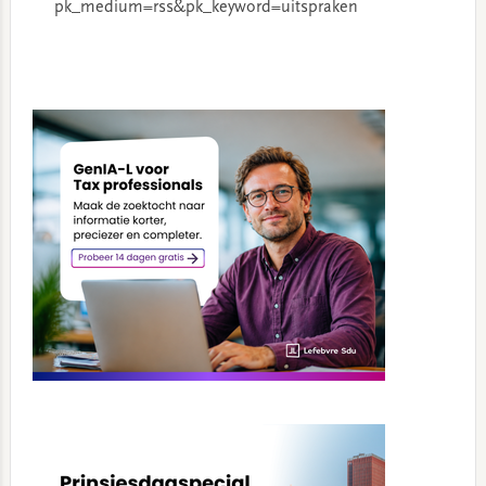
pk_medium=rss&pk_keyword=uitspraken
Primary
Sidebar