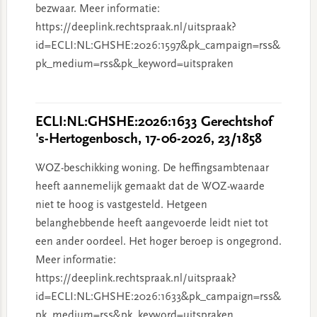
bezwaar. Meer informatie:
https://deeplink.rechtspraak.nl/uitspraak?
id=ECLI:NL:GHSHE:2026:1597&pk_campaign=rss&
pk_medium=rss&pk_keyword=uitspraken
ECLI:NL:GHSHE:2026:1633 Gerechtshof
's-Hertogenbosch, 17-06-2026, 23/1858
WOZ-beschikking woning. De heffingsambtenaar
heeft aannemelijk gemaakt dat de WOZ-waarde
niet te hoog is vastgesteld. Hetgeen
belanghebbende heeft aangevoerde leidt niet tot
een ander oordeel. Het hoger beroep is ongegrond.
Meer informatie:
https://deeplink.rechtspraak.nl/uitspraak?
id=ECLI:NL:GHSHE:2026:1633&pk_campaign=rss&
pk_medium=rss&pk_keyword=uitspraken