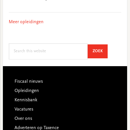
Meer opleidingen
Search
SEARCH
ZOEK
this
website
Footer
Fiscaal nieuws
Opleidingen
Kennisbank
Vacatures
Over ons
Adverteren op Taxence