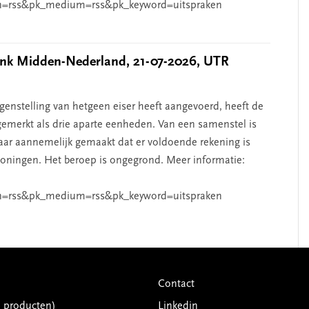
n=rss&pk_medium=rss&pk_keyword=uitspraken
k Midden-Nederland, 21-07-2026, UTR
nstelling van hetgeen eiser heeft aangevoerd, heeft de
emerkt als drie aparte eenheden. Van een samenstel is
aar aannemelijk gemaakt dat er voldoende rekening is
ningen. Het beroep is ongegrond. Meer informatie:
n=rss&pk_medium=rss&pk_keyword=uitspraken
Contact
G producten)
Linkedin