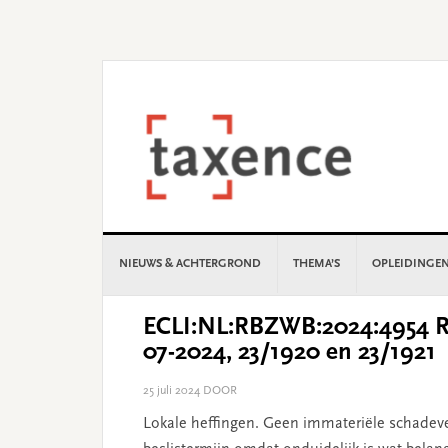
Skip
Skip
Skip
Skip
to
to
to
to
primary
main
primary
footer
navigation
content
sidebar
NIEUWS & ACHTERGROND
THEMA’S
OPLEIDINGE
ECLI:NL:RBZWB:2024:4954 Re
07-2024, 23/1920 en 23/1921
25 juli 2024
DOOR
Lokale heffingen. Geen immateriële schadeve