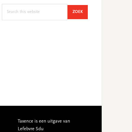
Search
SEARCH
ZOEK
this
website
Taxence is een uitgave van
Lefebvre Sdu