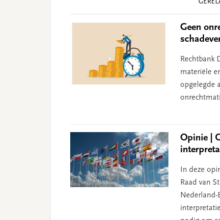
GEREL
Interactions
Geen onre
schadeve
Rechtbank D
materiële e
opgelegde aa
onrechtmati
Opinie | 
interpret
In deze opin
Raad van Sta
Nederland-B
interpretat