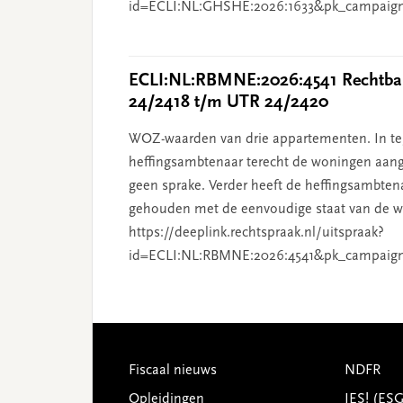
id=ECLI:NL:GHSHE:2026:1633&pk_campaig
ECLI:NL:RBMNE:2026:4541 Rechtban
24/2418 t/m UTR 24/2420
WOZ-waarden van drie appartementen. In tege
heffingsambtenaar terecht de woningen aang
geen sprake. Verder heeft de heffingsambten
gehouden met de eenvoudige staat van de wo
https://deeplink.rechtspraak.nl/uitspraak?
id=ECLI:NL:RBMNE:2026:4541&pk_campaig
Footer
Fiscaal nieuws
NDFR
Opleidingen
JES! (ES