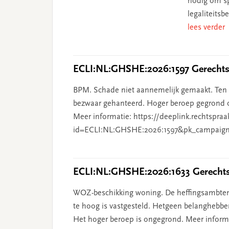
nodig om sp
legaliteits
lees verder
ECLI:NL:GHSHE:2026:1597 Gerechtsh
BPM. Schade niet aannemelijk gemaakt. Ten o
bezwaar gehanteerd. Hoger beroep gegrond o
Meer informatie: https://deeplink.rechtspraa
id=ECLI:NL:GHSHE:2026:1597&pk_campaign
ECLI:NL:GHSHE:2026:1633 Gerechtsh
WOZ-beschikking woning. De heffingsambten
te hoog is vastgesteld. Hetgeen belanghebben
Het hoger beroep is ongegrond. Meer informat