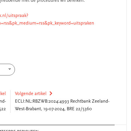
nghebbende met de procedures wil bereiken.
k.nl/uitspraak?
n=rss&pk_medium=rss&pk_keyword=uitspraken
ikel
Volgende artikel
nd-
ECLI:NL:RBZWB:2024:4993 Rechtbank Zeeland-
522
West-Brabant, 19-07-2024, BRE 22/5360