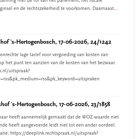
anning met de rol van het parlement, het fiscale
beginsel en de rechtszekerheid te voorkomen. Daarnaast
...
of 's-Hertogenbosch, 17-06-2026, 24/1242
nrechte lage tarief voor vergoeding van kosten van
p het punt ten aanzien van de kosten van het bezwaar.
k.nl/uitspraak?
=rss&pk_medium=rss&pk_keyword=uitspraken
of 's-Hertogenbosch, 17-06-2026, 23/1858
aar heeft aannemelijk gemaakt dat de WOZ-waarde niet
de heeft aangevoerde leidt niet tot een ander oordeel.
ie: https://deeplink.rechtspraak.nl/uitspraak?