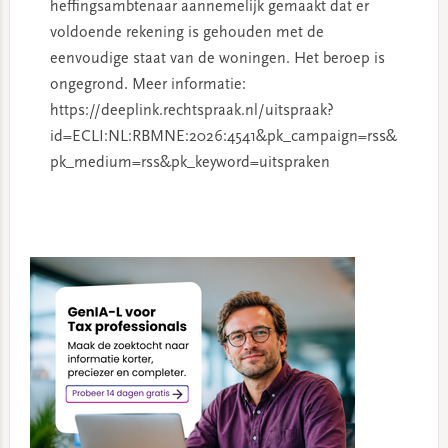
heffingsambtenaar aannemelijk gemaakt dat er
voldoende rekening is gehouden met de
eenvoudige staat van de woningen. Het beroep is
ongegrond. Meer informatie:
https://deeplink.rechtspraak.nl/uitspraak?
id=ECLI:NL:RBMNE:2026:4541&pk_campaign=rss&
pk_medium=rss&pk_keyword=uitspraken
Primary
Sidebar