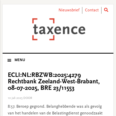
Skip
Skip
Skip
Skip
to
to
to
to
Nieuwsbrief
Contact
primary
main
primary
footer
navigation
content
sidebar
MENU
ECLI:NL:RBZWB:2025:4279
Rechtbank Zeeland-West-Brabant,
08-07-2025, BRE 23/11553
10 juli 2025
DOOR
8:57. Beroep gegrond. Belanghebbende was als gevolg
van het handelen van de Belastingdienst genoodzaakt