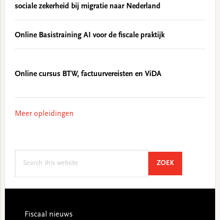
sociale zekerheid bij migratie naar Nederland
Online Basistraining AI voor de fiscale praktijk
Online cursus BTW, factuurvereisten en ViDA
Meer opleidingen
Search
SEARCH
ZOEK
this
website
Footer
Fiscaal nieuws