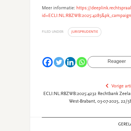
Meer informatie:
https://deeplink.rechtspraa
id=ECLI:NL:RBZWB:2025:4285&pk_campaign
FILED UNDER:
JURISPRUDENTIE
Reageer
Vorige art
ECLI:NL:RBZWB:2025:4232 Rechtbank Zeela
West-Brabant, 03-07-2025, 22/5
Reader
GEREL
Interactions