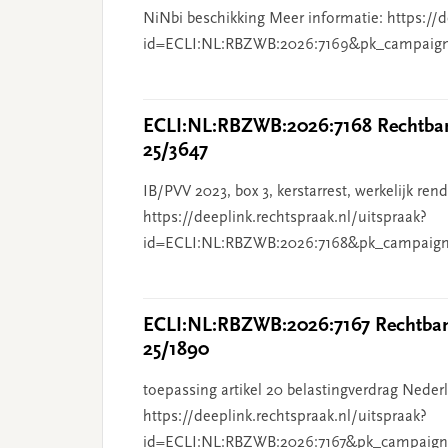
NiNbi beschikking Meer informatie: https://d
id=ECLI:NL:RBZWB:2026:7169&pk_campaig
ECLI:NL:RBZWB:2026:7168 Rechtbank
25/3647
IB/PVV 2023, box 3, kerstarrest, werkelijk re
https://deeplink.rechtspraak.nl/uitspraak?
id=ECLI:NL:RBZWB:2026:7168&pk_campaign
ECLI:NL:RBZWB:2026:7167 Rechtbank
25/1890
toepassing artikel 20 belastingverdrag Nederl
https://deeplink.rechtspraak.nl/uitspraak?
id=ECLI:NL:RBZWB:2026:7167&pk_campaign