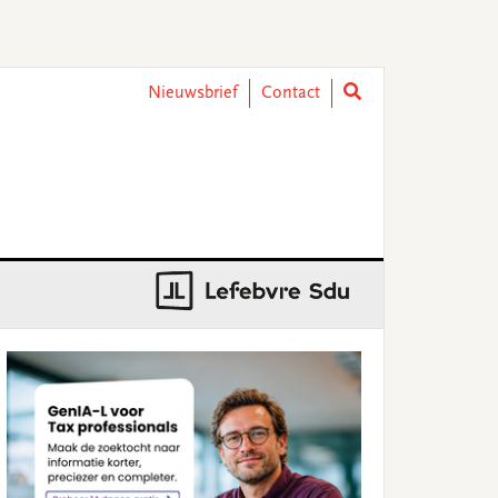
Nieuwsbrief
Contact
rimary
idebar