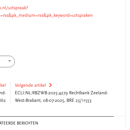
k.nl/uitspraak?
=rss&pk_medium=rss&pk_keyword=uitspraken
ikel
Volgende artikel
nd-
ECLI:NL:RBZWB:2025:4279 Rechtbank Zeeland-
862
West-Brabant, 08-07-2025, BRE 23/11553
ATEERDE BERICHTEN