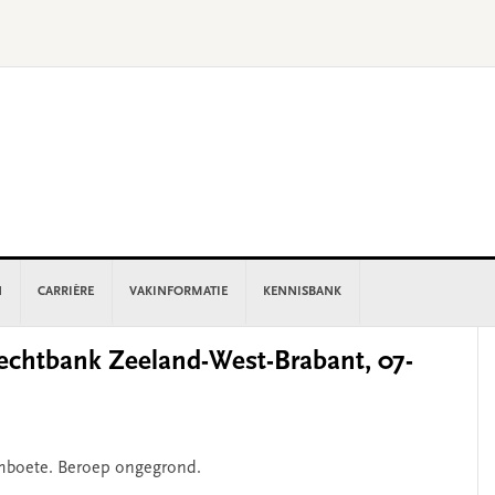
N
CARRIÈRE
VAKINFORMATIE
KENNISBANK
P
chtbank Zeeland-West-Brabant, 07-
S
uimboete. Beroep ongegrond.