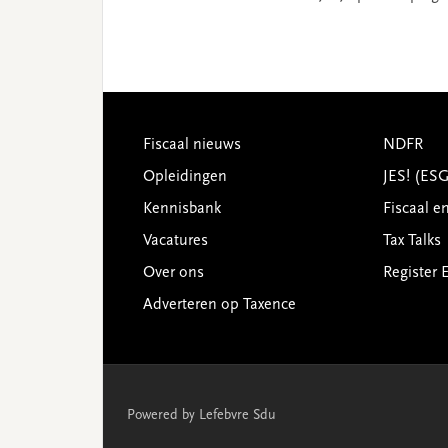
Footer
Fiscaal nieuws
NDFR
Opleidingen
JES! (ES
Kennisbank
Fiscaal e
Vacatures
Tax Talks
Over ons
Register 
Adverteren op Taxence
Powered by Lefebvre Sdu