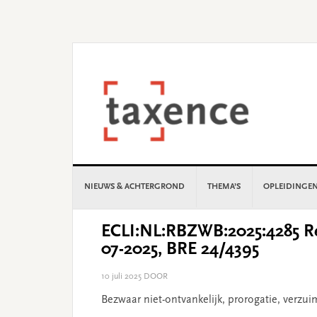
Skip
Skip
Skip
Skip
to
to
to
to
primary
main
primary
footer
navigation
content
sidebar
NIEUWS & ACHTERGROND
THEMA’S
OPLEIDINGE
ECLI:NL:RBZWB:2025:4285 Re
07-2025, BRE 24/4395
10 juli 2025
DOOR
Bezwaar niet-ontvankelijk, prorogatie, verz